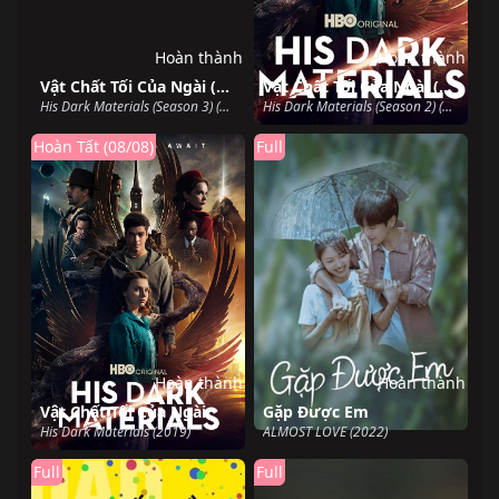
Hoàn thành
Hoàn thành
Vật Chất Tối Của Ngài (Phần 3)
Vật Chất Tối Của Ngài (Phần 2)
His Dark Materials (Season 3) (2022)
His Dark Materials (Season 2) (2019)
Hoàn Tất (08/08)
Full
Hoàn thành
Hoàn thành
Vật Chất Tối Của Ngài
Gặp Được Em
His Dark Materials (2019)
ALMOST LOVE (2022)
Full
Full