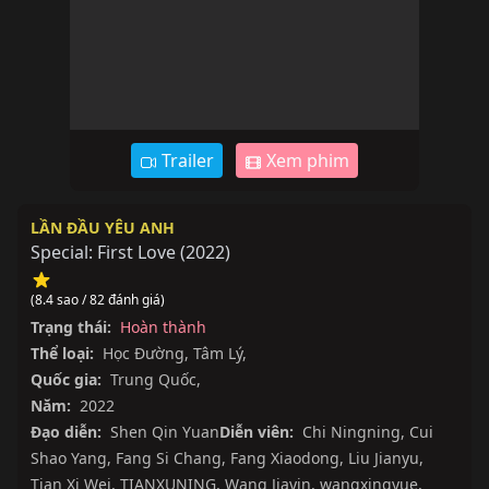
Trailer
Xem phim
LẦN ĐẦU YÊU ANH
Special: First Love
(
2022
)
(8.4 sao / 82 đánh giá)
Trạng thái:
Hoàn thành
Thể loại:
Học Đường
,
Tâm Lý
,
Quốc gia:
Trung Quốc
,
Năm:
2022
Đạo diễn:
Shen Qin Yuan
Diễn viên:
Chi Ningning
,
Cui
Shao Yang
,
Fang Si Chang
,
Fang Xiaodong
,
Liu Jianyu
,
Tian Xi Wei
,
TIANXUNING
,
Wang Jiayin
,
wangxingyue
,