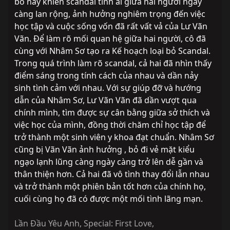
bố này khiến scandal tình ái giữa hai người ngày
càng lan rộng, ảnh hưởng nghiêm trọng đến việc
học tập và cuộc sống vốn đã rất vất vả của Lư Vãn
Vãn. Để làm rõ mối quan hệ giữa hai người, cô đã
cùng với Nhâm Sơ tạo ra Kế hoạch loại bỏ Scandal.
Trong quá trình làm rõ scandal, cả hai đã nhìn thấy
điểm sáng trong tính cách của nhau và dần nảy
sinh tình cảm với nhau. Với sự giúp đỡ và hướng
dẫn của Nhâm Sơ, Lư Vãn Vãn đã dần vượt qua
chính mình, tìm được sự cân bằng giữa sở thích và
việc học của mình, đồng thời chăm chỉ học tập để
trở thành một sinh viên y khoa đạt chuẩn. Nhâm Sơ
cũng bị Vãn Vãn ảnh hưởng , bỏ đi vẻ mặt kiểu
ngạo lạnh lũng càng ngày càng trở lên dễ gần và
thân thiện hơn. Cả hai đã vô tình thay đổi lẫn nhau
và trở thành một phiên bản tốt hơn của chính họ,
cuối cùng họ đã có được một mối tình lãng mạn.
Lần Đầu Yêu Anh
,
Special: First Love
,