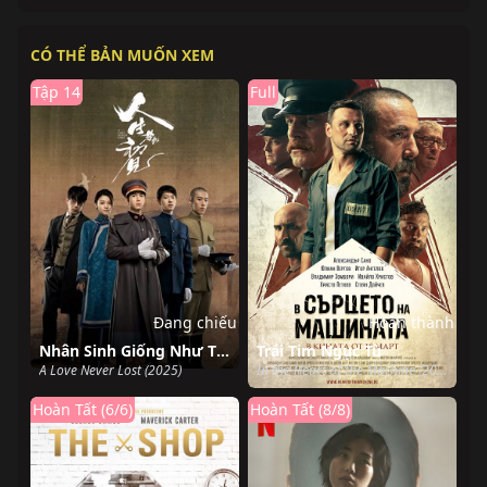
CÓ THỂ BẢN MUỐN XEM
Tập 14
Full
Đang chiếu
Hoàn thành
Nhân Sinh Giống Như Thuở Đầu Gặp Gỡ
Trái Tim Ngục Tù
A Love Never Lost (2025)
In the Heart of the Machine (2022)
Hoàn Tất (6/6)
Hoàn Tất (8/8)