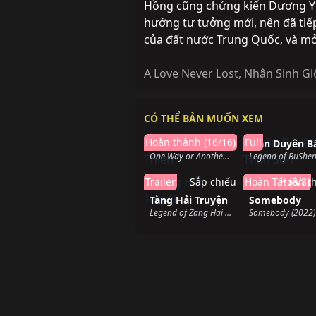
Hồng cũng chứng kiến ​​Dương 
hướng tư tưởng mới, nên đã tiế
của đất nước Trung Quốc, và m
A Love Never Lost
,
Nhân Sinh G
CÓ THỂ BẢN MUỐN XEM
Hoàn thành
Hoàn t
Hoàn thành (16/16)
Full
Đại Đạo Triều Thiên
One Way or Another (2024)
Trailer
Sắp chiếu
Hoàn Tất (8/8)
Hoàn t
Tàng Hải Truyện
Somebody
Legend of Zang Hai (2025)
Somebody (2022)