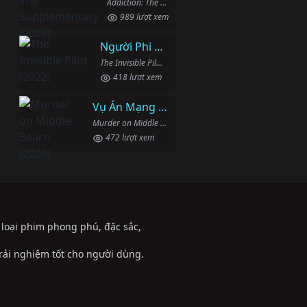
Addiction: The Supplementary (2007)
989 lượt xem
Người Phi Công Vô Hình
The Invisible Pilot (2022)
418 lượt xem
Vụ Án Mạng Trên Đường Middle Beach
Murder on Middle Beach (2020)
472 lượt xem
ể loại phim phong phú, đặc sắc,
trải nghiệm tốt cho người dùng.