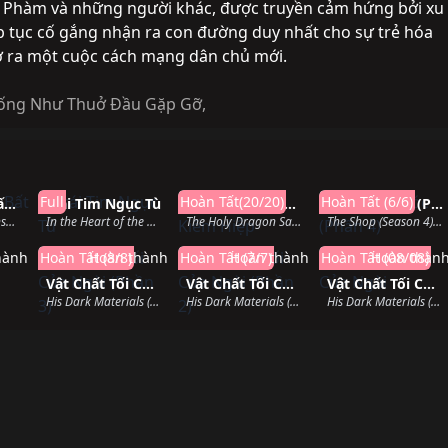
Y Phàm và những người khác, được truyền cảm hứng bởi xu
p tục cố gắng nhận ra con đường duy nhất cho sự trẻ hóa
ở ra một cuộc cách mạng dân chủ mới.
iống Như Thuở Đầu Gặp Gỡ
,
hành
Hoàn thành
Hoàn thành
Hoàn thàn
Full
Hoàn Tất(20/20)
Hoàn Tất (6/6)
Trần Duyên Bất Thần Sơn
Trái Tim Ngục Tù
Thần Long Kiếm Hiệp
Hiệu Cắt Tóc (Phần 4)
Legend of BuShenshan (2022)
In the Heart of the Machine (2022)
The Holy Dragon Saga (1995)
The Shop (Season 4) (2021)
hành
Hoàn Tất (8/8)
Hoàn thành
Hoàn Tất (7/7)
Hoàn thành
Hoàn Tất (08/08)
Hoàn thàn
Vật Chất Tối Của Ngài (Phần 3)
Vật Chất Tối Của Ngài (Phần 2)
Vật Chất Tối Của Ngài
His Dark Materials (Season 3) (2022)
His Dark Materials (Season 2) (2019)
His Dark Materials (2019)