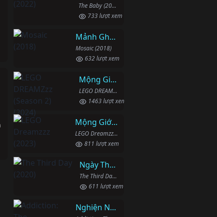
The Baby (2022)
733 lượt xem
Mảnh Ghép
Mosaic (2018)
632 lượt xem
Mộng Giới (Phần 2)
h
LEGO DREAMZzz (Season 2) (2024)
1463 lượt xem
Mộng Giới (Phần 1)
h
LEGO Dreamzzz (2023)
811 lượt xem
Ngày Thứ Ba
The Third Day (2020)
611 lượt xem
Nghiện Ngập: Chuỗi Phim Bổ Trợ