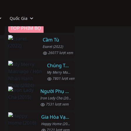
Quốc Gia
TOP PHIM BỘ
Cầm Tù
Esaret (2022)
26077 lượt xem
Chúng Ta Hãy Kết Hôn Nhé
My Merry Marriage / Hôn Nhân Hạnh Phúc (2024)
7801 lượt xem
Người Phụ Nữ Mạnh Mẽ
Iron Lady Cha (2015)
7531 lượt xem
Gia Hòa Vạn Sự Thành
Happy Home (2016)
7121 lượt xem