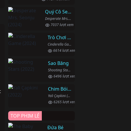
Quý Cô Seon Ju Phục Thù
Desperate Mrs. Seonju (2024)
7037 lượt xem
Trò Chơi Lọ Lem
Cinderella Game (2024)
6614 lượt xem
Sao Băng
Shooting Stars (2022)
6496 lượt xem
Chim Bói Cá
t
Yali Çapkini (2022)
6265 lượt xem
TOP PHIM LẺ
Đứa Bé