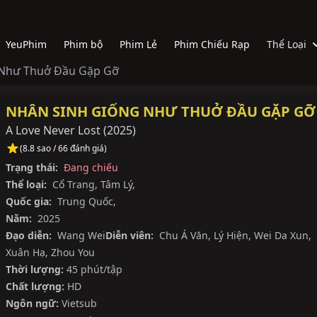
YeuPhim
Phim bộ
Phim Lẻ
Phim Chiếu Rạp
Thể Loại
 Như Thuở Đầu Gặp Gỡ
NHÂN SINH GIỐNG NHƯ THUỞ ĐẦU GẶP GỠ
A Love Never Lost
(
2025
)
(8.8 sao / 66 đánh giá)
Trạng thái:
Đang chiếu
Thể loại:
Cổ Trang
,
Tâm Lý
,
Quốc gia:
Trung Quốc
,
Năm:
2025
Đạo diễn:
Wang Wei
Diễn viên:
Chu Á Văn
,
Lý Hiện
,
Wei Da Xun
,
Xuân Hạ
,
Zhou You
Thời lượng:
45 phút/tập
Chất lượng:
HD
Ngôn ngữ:
Vietsub