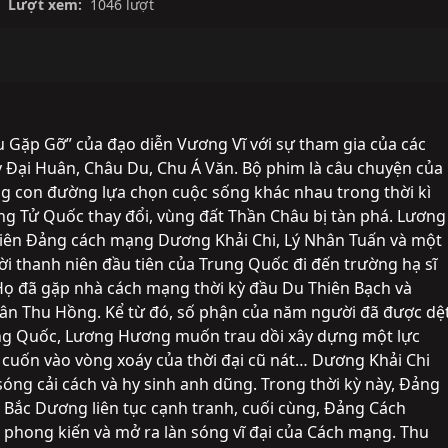
Lượt xem:
1046 lượt
Gặp Gỡ” của đạo diễn Vương Vĩ với sự tham gia của các
y Đại Huân, Châu Du, Chu Á Văn. Bộ phim là câu chuyện của
g con đường lựa chọn cuộc sống khác nhau trong thời kì
ng Tử Quốc thay đổi, vùng đất Thần Châu bị tàn phá. Lương
viên Đảng cách mạng Dương Khải Chi, Lý Nhân Tuấn và một
i thanh niên đầu tiên của Trung Quốc đi đến trường hạ sĩ
Họ đã gặp nhà cách mạng thời kỳ đầu Du Thiên Bạch và
ân Thu Hồng. Kể từ đó, số phận của năm người đã được dệ
rung Quốc, Lương Hương muốn trau dồi xây dựng một lực
 cuốn vào vòng xoáy của thời đại cũ nát… Dương Khải Chi
sóng cải cách và hy sinh anh dũng. Trong thời kỳ này, Đảng
 Bắc Dương liên tục cạnh tranh, cuối cùng, Đảng Cách
phong kiến ​​và mở ra làn sóng vĩ đại của Cách mạng. Thu