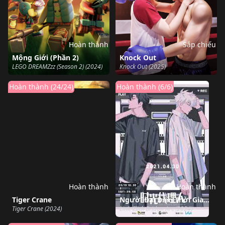
Hoàn thành
Sắp chiếu
Mộng Giới (Phần 2)
Knock Out
LEGO DREAMZzz (Season 2) (2024)
Knock Out (2025)
Hoàn thành (24/24)
Hoàn thành (6/6)
Hoàn thành
Hoàn thành
Tiger Crane
Người Đại Diện Thời Gian Season 3 Yingdu
Tiger Crane (2024)
Link Click Bridon Arc (2024)