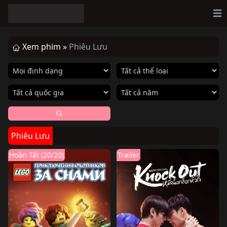
Op
Xem phim »
Phiêu Lưu
Phiêu Lưu
Hoàn Tất (20/20)
Trailer