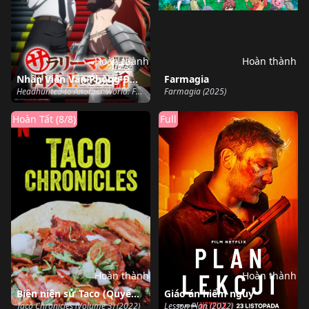
Hoàn thành
Hoàn thành
Nhân Viên Văn Phòng Được Triệu Hồi Thành Tứ Đại Thiên Vương Ở Thế Giới Khác
Farmagia
Headhunted to Another World: From Salaryman to Big Four! (2025)
Farmagia (2025)
Hoàn Tất (8/8)
Full
Hoàn thành
Hoàn thành
Biên niên sử Taco (Quyển 3)
Giáo án hiểm nguy
Taco Chronicles (Volume 3) (2022)
Lesson Plan (2022)