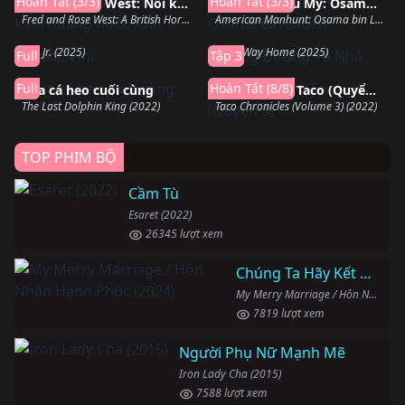
Hoàn Tất (3/3)
Hoàn Tất (3/3)
Fred và Rose West: Nỗi kinh hoàng nước Anh
Săn lùng kiểu Mỹ: Osama Bin Laden
Hoàn thành
Đang chiếu
Fred and Rose West: A British Horror Story (2025)
American Manhunt: Osama bin Laden (2025)
Baila, Vini
Cung Đường Về Nhà
Vini Jr. (2025)
Long Way Home (2025)
Full
Tập 3
Hoàn thành
Hoàn thành
Full
Hoàn Tất (8/8)
Vua cá heo cuối cùng
Biên niên sử Taco (Quyển 3)
The Last Dolphin King (2022)
Taco Chronicles (Volume 3) (2022)
TOP PHIM BỘ
Cầm Tù
Esaret (2022)
26345 lượt xem
Chúng Ta Hãy Kết Hôn Nhé
My Merry Marriage / Hôn Nhân Hạnh Phúc (2024)
7819 lượt xem
Người Phụ Nữ Mạnh Mẽ
Iron Lady Cha (2015)
7588 lượt xem