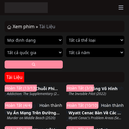
Ope
Xem phim »
Tài Liệu
Tài Liệu
Hoàn thành
Hoàn thành
Hoàn Tất (13/13)
Hoàn Tất (3/3)
Nghiện Ngập: Chuỗi Phim Bổ Trợ
Người Phi Công Vô Hình
Addiction: The Supplementary (2007)
The Invisible Pilot (2022)
Hoàn Tất (4/4)
Hoàn thành
Hoàn Tất (10/10)
Hoàn thành
Vụ Án Mạng Trên Đường Middle Beach
Wyatt Cenac Bàn Về Các Khu Vực Có Vấn Đề (Phần 2)
Murder on Middle Beach (2020)
Wyatt Cenac's Problem Areas (Season 2) (2019)
Hoàn thành
Sắp chiếu