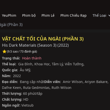
YeuPhim
Phim bộ
Phim Lẻ
Phim Chiếu Rạp
Thể Loại
Ngài (Phần 3)
VẬT CHẤT TỐI CỦA NGÀI (PHẦN 3)
His Dark Materials (Season 3)
(
2022
)
(9.5 sao / 73 đánh giá)
Trạng thái:
Hoàn thành
Thể loại:
Gia Đình
,
Khoa Học
,
Tâm Lý
,
Viễn Tưởng
,
Quốc gia:
Âu Mỹ
,
Năm:
2022
Đạo diễn:
Đang cập nhật
Diễn viên:
Amir Wilson
,
Ariyon Bakare
,
Dafne Keen
,
Ruta Gedmintas
,
Ruth Wilson
Thời lượng:
60 phút/tập
Chất lượng:
HD
Ngôn ngữ:
Vietsub