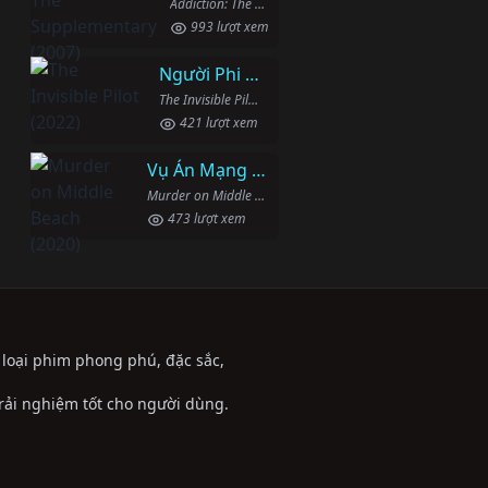
Addiction: The Supplementary (2007)
993 lượt xem
Người Phi Công Vô Hình
The Invisible Pilot (2022)
421 lượt xem
Vụ Án Mạng Trên Đường Middle Beach
Murder on Middle Beach (2020)
473 lượt xem
ể loại phim phong phú, đặc sắc,
trải nghiệm tốt cho người dùng.