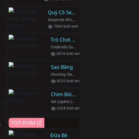
Quý Cô Seon Ju Phục Thù
Desperate Mrs. Seonju (2024)
7064 lượt xem
Trò Chơi Lọ Lem
Cinderella Game (2024)
6674 lượt xem
Sao Băng
Shooting Stars (2022)
6535 lượt xem
Chim Bói Cá
Yali Çapkini (2022)
6324 lượt xem
TOP PHIM LẺ
u
Đứa Bé