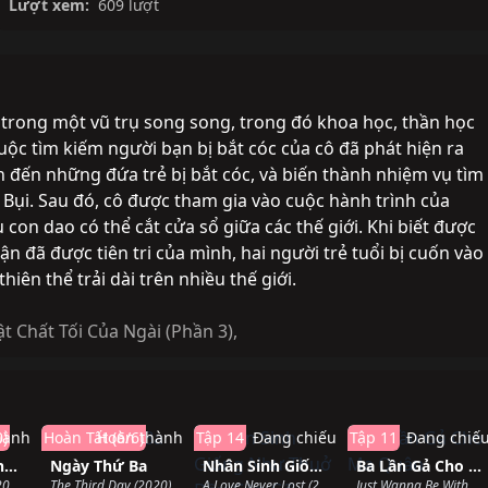
Lượt xem:
609 lượt
 trong một vũ trụ song song, trong đó khoa học, thần học
uộc tìm kiếm người bạn bị bắt cóc của cô đã phát hiện ra
đến những đứa trẻ bị bắt cóc, và biến thành nhiệm vụ tìm
à Bụi. Sau đó, cô được tham gia vào cuộc hành trình của
 con dao có thể cắt cửa sổ giữa các thế giới. Khi biết được
n đã được tiên tri của mình, hai người trẻ tuổi bị cuốn vào
hiên thể trải dài trên nhiều thế giới.
ật Chất Tối Của Ngài (Phần 3)
,
0)
hành
Hoàn Tất (6/6)
Hoàn thành
Tập 14
Đang chiếu
Tập 11
Đang chiế
Mộng Giới (Phần 1)
Ngày Thứ Ba
Nhân Sinh Giống Như Thuở Đầu Gặp Gỡ
Ba Lần Gả Cho Ma Quân
LEGO Dreamzzz (2023)
The Third Day (2020)
A Love Never Lost (2025)
Just Wanna Be With You (2025)