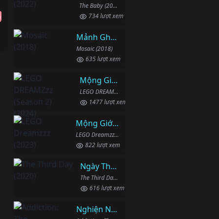
The Baby (2022)
)
h
734 lượt xem
Mảnh Ghép
Mosaic (2018)
635 lượt xem
Mộng Giới (Phần 2)
LEGO DREAMZzz (Season 2) (2024)
1477 lượt xem
Mộng Giới (Phần 1)
LEGO Dreamzzz (2023)
822 lượt xem
Ngày Thứ Ba
The Third Day (2020)
616 lượt xem
Nghiện Ngập: Chuỗi Phim Bổ Trợ