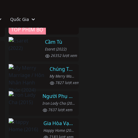
Quốc Gia
TOP PHIM BỘ
Cầm Tù
Esaret (2022)
26352 lượt xem
Chúng Ta Hãy Kết Hôn Nhé
My Merry Marriage / Hôn Nhân Hạnh Phúc (2024)
7827 lượt xem
Người Phụ Nữ Mạnh Mẽ
Iron Lady Cha (2015)
7637 lượt xem
Gia Hòa Vạn Sự Thành
Happy Home (2016)
7183 lượt xem