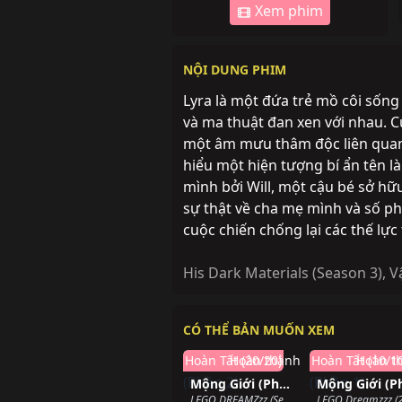
Xem phim
NỘI DUNG PHIM
Lyra là một đứa trẻ mồ côi sống
và ma thuật đan xen với nhau. C
một âm mưu thâm độc liên quan 
hiểu một hiện tượng bí ẩn tên l
mình bởi Will, một cậu bé sở hữu
sự thật về cha mẹ mình và số phậ
cuộc chiến chống lại các thế lực t
His Dark Materials (Season 3)
,
V
CÓ THỂ BẢN MUỐN XEM
Hoàn Tất (20/20)
Hoàn thành
Hoàn Tất (10/1
Hoàn t
Mộng Giới (Phần 2)
LEGO DREAMZzz (Season 2) (2024)