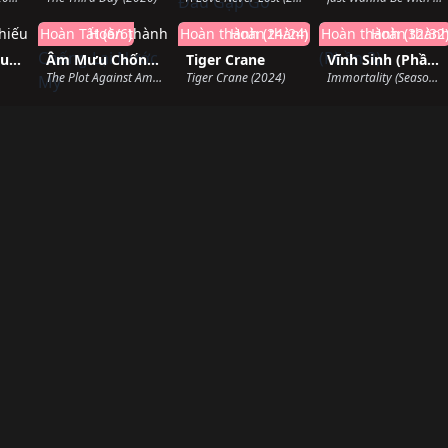
hiếu
Hoàn Tất (6/6)
Hoàn thành
Hoàn thành (24/24)
Hoàn thành
Hoàn thành (32/32
Hoàn thàn
Người Máy Murderbot
Âm Mưu Chống Lại Nước Mỹ
Tiger Crane
Vĩnh Sinh (Phần 3)
The Plot Against America (2020)
Tiger Crane (2024)
Immortality (Season 3) (2024)