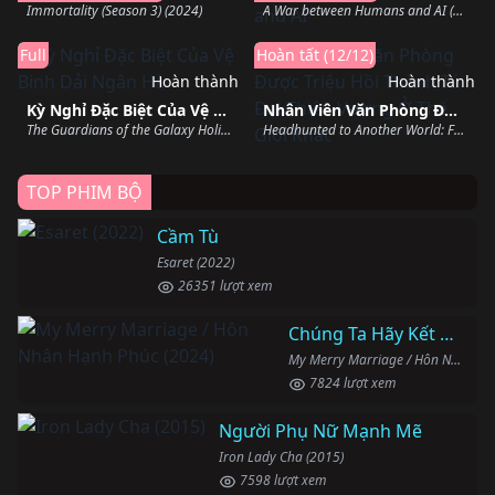
Immortality (Season 3) (2024)
A War between Humans and AI (2024)
Full
Hoàn tất (12/12)
Hoàn thành
Hoàn thành
Kỳ Nghỉ Đặc Biệt Của Vệ Binh Dải Ngân Hà
Nhân Viên Văn Phòng Được Triệu Hồi Thành Tứ Đại Thiên Vương Ở Thế Giới Khác
The Guardians of the Galaxy Holiday Special (2022)
Headhunted to Another World: From Salaryman to Big Four! (2025)
TOP PHIM BỘ
Cầm Tù
Esaret (2022)
26351 lượt xem
Chúng Ta Hãy Kết Hôn Nhé
My Merry Marriage / Hôn Nhân Hạnh Phúc (2024)
7824 lượt xem
Người Phụ Nữ Mạnh Mẽ
Iron Lady Cha (2015)
7598 lượt xem