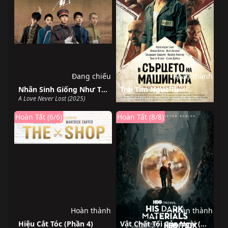
Đang chiếu
Hoàn thành
Nhân Sinh Giống Như Thuở Đầu Gặp Gỡ
Trái Tim Ngục Tù
A Love Never Lost (2025)
In the Heart of the Machine (2022)
Hoàn Tất (6/6)
Hoàn Tất (8/8)
Hoàn thành
Hoàn thành
Hiệu Cắt Tóc (Phần 4)
Vật Chất Tối Của Ngài (Phần 3)