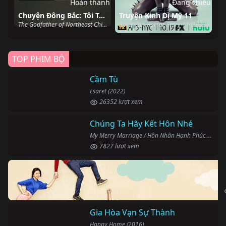
Hoàn thành
Đang chiếu
Chuyện Đông Bắc: Tôi Tên Triệu Hồng Binh
Truyện Kinh Dị Mỹ 11
The Godfather of Northeast China (2022)
American Horror Story 11 (2022)
TOP PHIM BỘ
Cầm Tù
Esaret (2022)
26352 lượt xem
Chúng Ta Hãy Kết Hôn Nhé
My Merry Marriage / Hôn Nhân Hạnh Phúc (2024)
7827 lượt xem
Gia Hòa Vạn Sự Thành
Happy Home (2016)