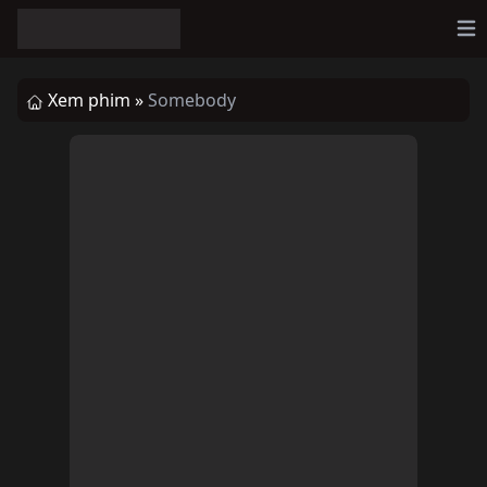
Op
Xem phim »
Somebody