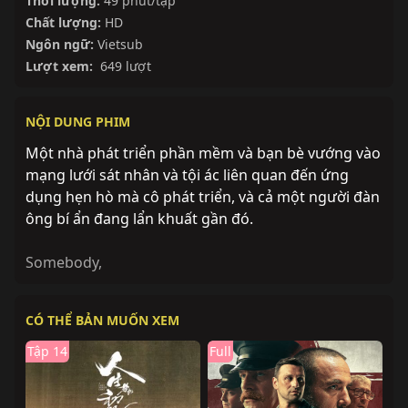
Thời lượng:
49 phút/tập
Chất lượng:
HD
Ngôn ngữ:
Vietsub
Lượt xem:
649 lượt
NỘI DUNG PHIM
Một nhà phát triển phần mềm và bạn bè vướng vào
mạng lưới sát nhân và tội ác liên quan đến ứng
dụng hẹn hò mà cô phát triển, và cả một người đàn
ông bí ẩn đang lẩn khuất gần đó.
Somebody
,
CÓ THỂ BẢN MUỐN XEM
Tập 14
Full