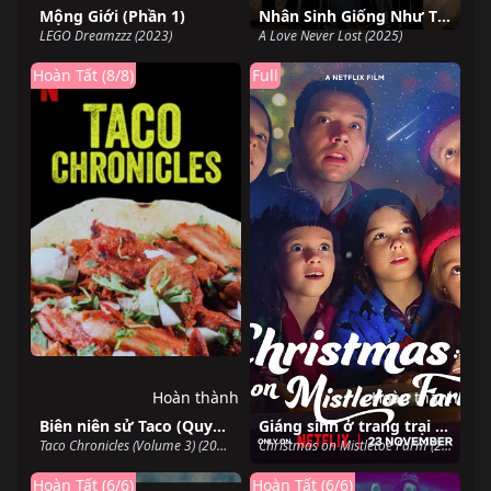
Mộng Giới (Phần 1)
Nhân Sinh Giống Như Thuở Đầu Gặp Gỡ
LEGO Dreamzzz (2023)
A Love Never Lost (2025)
Hoàn Tất (8/8)
Full
Hoàn thành
Hoàn thành
Biên niên sử Taco (Quyển 3)
Giáng sinh ở trang trại tầm gửi
Taco Chronicles (Volume 3) (2022)
Christmas on Mistletoe Farm (2022)
Hoàn Tất (6/6)
Hoàn Tất (6/6)