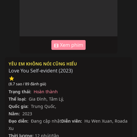
Xem phim
YÊU EM KHÔNG NÓI CŨNG HIỂU
Love You Self-evident
(
2023
)
(8.7 sao / 89 đánh giá)
Trạng thái:
Hoàn thành
Thể loại:
Gia Đình
,
Tâm Lý
,
Quốc gia:
Trung Quốc
,
Năm:
2023
Đạo diễn:
Đang cập nhật
Diễn viên:
Hu Wen Xuan
,
Roada
Xu
Thời lượng:
12 phút/tập