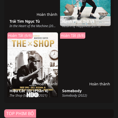
Hoàn thành
Hoàn thành
Trái Tim Ngục Tù
Hạnh Phúc Trở Về
In the Heart of the Machine (2022)
Return of Happiness (2015)
Hoàn Tất (6/6)
Hoàn Tất (8/8)
Hoàn thành
Hoàn thành
Hiệu Cắt Tóc (Phần 4)
Somebody
The Shop (Season 4) (2021)
Somebody (2022)
TOP PHIM BỘ