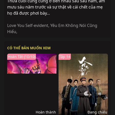
Thừa cuối cùng cũng ở bên nhau sau sáu năm, âm
mưu sáu năm trước và sự thật về cái chết của mẹ
họ đã được phơi bày…
Love You Self-evident
,
Yêu Em Không Nói Cũng
Hiểu
,
CÓ THỂ BẢN MUỐN XEM
Hoàn Tất (10/10)
Tập 14
Hoàn thành
Đang chiếu