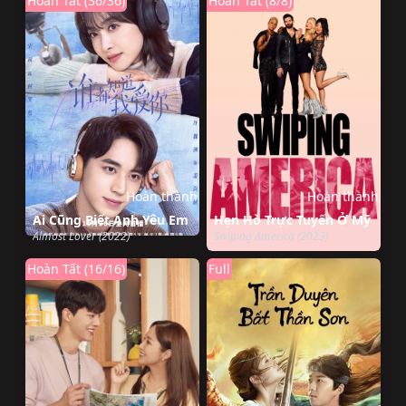
Hoàn Tất (36/36)
Hoàn Tất (8/8)
Hoàn thành
Hoàn thành
Ai Cũng Biết Anh Yêu Em
Hẹn Hò Trực Tuyến Ở Mỹ
Almost Lover (2022)
Swiping America (2023)
Hoàn Tất (16/16)
Full