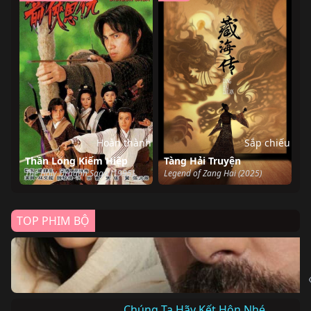
Hoàn thành
Sắp chiếu
Thần Long Kiếm Hiệp
Tàng Hải Truyện
The Holy Dragon Saga (1995)
Legend of Zang Hai (2025)
TOP PHIM BỘ
Chúng Ta Hãy Kết Hôn Nhé