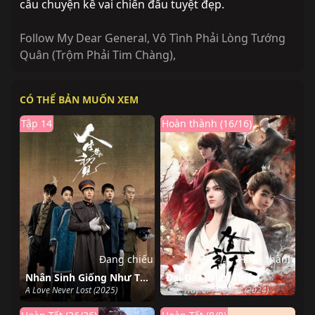
câu chuyện kề vai chiến đấu tuyệt đẹp.
Follow My Dear General
,
Vô Tình Phải Lòng Tướng
Quân (Trộm Phải Tim Chàng)
,
CÓ THỂ BẢN MUỐN XEM
Tập 14
Hoàn thành (16/16)
Đang chiếu
Hoàn thành
Nhân Sinh Giống Như Thuở Đầu Gặp Gỡ
Đại Đạo Triều Thiên
A Love Never Lost (2025)
One Way or Another (2024)