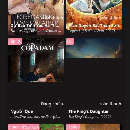
Hoàn thành
Hoàn thành
Dự Báo Tình Yêu Và Thời Tiết
Trần Duyên Bất Thần Sơn
Forecasting Love and Weather (2022)
Legend of BuShenshan (2022)
Tập 30
Full
Đang chiếu
Hoàn thành
Người Que
The King’s Daughter
https://www.themoviedb.org/tv/215275-cop-adam (2022)
The King's Daughter (2022)
Hoàn Tất(20/20)
Trailer