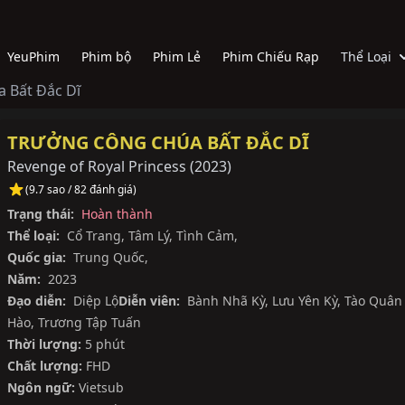
YeuPhim
Phim bộ
Phim Lẻ
Phim Chiếu Rạp
Thể Loại
 Bất Đắc Dĩ
TRƯỞNG CÔNG CHÚA BẤT ĐẮC DĨ
Revenge of Royal Princess
(
2023
)
(9.7 sao / 82 đánh giá)
Trạng thái:
Hoàn thành
Thể loại:
Cổ Trang
,
Tâm Lý
,
Tình Cảm
,
Quốc gia:
Trung Quốc
,
Năm:
2023
Đạo diễn:
Diệp Lộ
Diễn viên:
Bành Nhã Kỳ
,
Lưu Yên Kỳ
,
Tào Quân
Hào
,
Trương Tập Tuấn
Thời lượng:
5 phút
Chất lượng:
FHD
Ngôn ngữ:
Vietsub