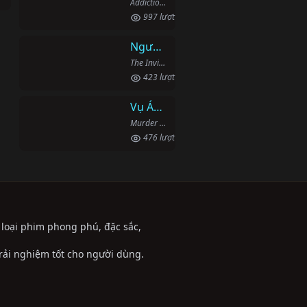
Addiction: The Supplementary (2007)
997 lượt xem
Người Phi Công Vô Hình
The Invisible Pilot (2022)
423 lượt xem
Vụ Án Mạng Trên Đường Middle Beach
Murder on Middle Beach (2020)
476 lượt xem
ể loại phim phong phú, đặc sắc,
trải nghiệm tốt cho người dùng.