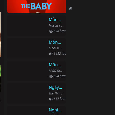
The Baby (2022)
738 lượt xem
Mảnh Ghép
Mosaic (2018)
638 lượt xem
Mộng Giới (Phần 2)
h
LEGO DREAMZzz (Season 2) (2024)
1482 lượt xem
Mộng Giới (Phần 1)
LEGO Dreamzzz (2023)
824 lượt xem
Ngày Thứ Ba
The Third Day (2020)
617 lượt xem
h
Nghiện Ngập: Chuỗi Phim Bổ Trợ