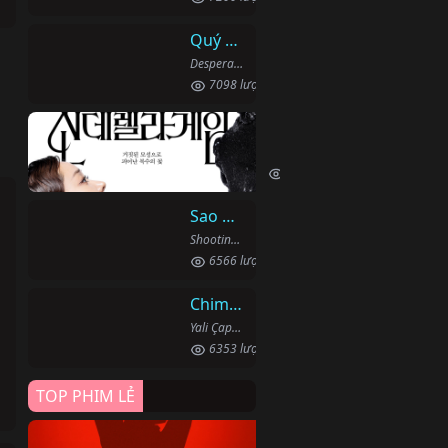
Quý Cô Seon Ju Phục Thù
Desperate Mrs. Seonju (2024)
7098 lượt xem
Trò Chơi Lọ Lem
Cinderella Game (2024)
6699 lượt xem
Sao Băng
Shooting Stars (2022)
6566 lượt xem
Chim Bói Cá
Yali Çapkini (2022)
ã
6353 lượt xem
TOP PHIM LẺ
Đứa Bé