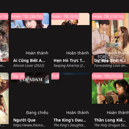
/16)
Hoàn Tất (36/36)
Hoàn Tất (8/8)
Hoàn Tất (16/16)
hành
Hoàn thành
Hoàn thành
Hoàn thàn
Đại Đạo Triều Thiên
Ai Cũng Biết Anh Yêu Em
Hẹn Hò Trực Tuyến Ở Mỹ
Dự Báo Tình Yêu Và Thời Tiết
One Way or Another (2024)
Almost Lover (2022)
Swiping America (2023)
Forecasting Love and Weather (2022)
Tập 30
Full
Hoàn Tất(20/20)
hành
Đang chiếu
Hoàn thành
Hoàn thàn
 Tù
Người Que
The King’s Daughter
Thần Long Kiếm Hiệp
In the Heart of the Machine (2022)
https://www.themoviedb.org/tv/215275-cop-adam (2022)
The King's Daughter (2022)
The Holy Dragon Saga (1995)