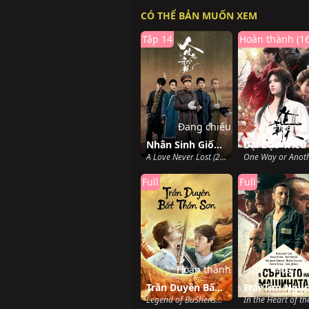
CÓ THỂ BẢN MUỐN XEM
Tập 14
Hoàn thành (16
Đang chiếu
Hoàn t
Nhân Sinh Giống Như Thuở Đầu Gặp Gỡ
A Love Never Lost (2025)
Full
Full
Hoàn thành
Hoàn t
Trần Duyên Bất Thần Sơn
Trái Tim Ngục
Legend of BuShenshan (2022)