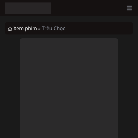
Ope
Xem phim »
Trêu Chọc