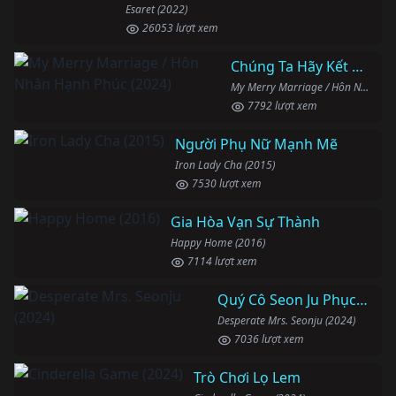
Esaret (2022)
26053 lượt xem
Chúng Ta Hãy Kết Hôn Nhé
My Merry Marriage / Hôn Nhân Hạnh Phúc (2024)
7792 lượt xem
Người Phụ Nữ Mạnh Mẽ
Iron Lady Cha (2015)
7530 lượt xem
Gia Hòa Vạn Sự Thành
Happy Home (2016)
7114 lượt xem
Quý Cô Seon Ju Phục Thù
Desperate Mrs. Seonju (2024)
7036 lượt xem
Trò Chơi Lọ Lem