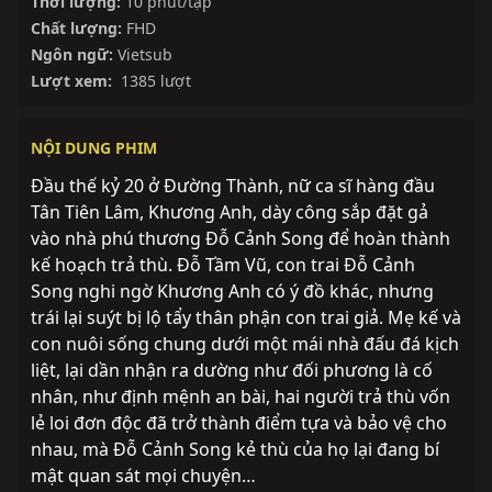
Thời lượng:
10 phút/tập
Chất lượng:
FHD
Ngôn ngữ:
Vietsub
Lượt xem:
1385 lượt
NỘI DUNG PHIM
Đầu thế kỷ 20 ở Đường Thành, nữ ca sĩ hàng đầu
Tân Tiên Lâm, Khương Anh, dày công sắp đặt gả
vào nhà phú thương Đỗ Cảnh Song để hoàn thành
kế hoạch trả thù. Đỗ Tầm Vũ, con trai Đỗ Cảnh
Song nghi ngờ Khương Anh có ý đồ khác, nhưng
trái lại suýt bị lộ tẩy thân phận con trai giả. Mẹ kế và
con nuôi sống chung dưới một mái nhà đấu đá kịch
liệt, lại dần nhận ra dường như đối phương là cố
nhân, như định mệnh an bài, hai người trả thù vốn
lẻ loi đơn độc đã trở thành điểm tựa và bảo vệ cho
nhau, mà Đỗ Cảnh Song kẻ thù của họ lại đang bí
mật quan sát mọi chuyện…