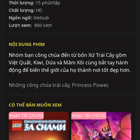
Thời lượng:
15 phút/tập
Chất lượng:
HD
Ngôn ngữ:
Vietsub
Lượt xem:
860 lượt
NỘI DUNG PHIM
Nhóm bạn công chúa đến từ bốn Xứ Trái Cây gồm
Việt Quất, Kiwi, Dứa và Mâm Xôi cùng bắt tay hành
động để biến thế giới của họ thành nơi tốt đẹp hơn.
Những công chúa trái cây
,
Princess Power
,
CÓ THỂ BẢN MUỐN XEM
Hoàn Tất (20/20)
Hoàn Tất (10/10)