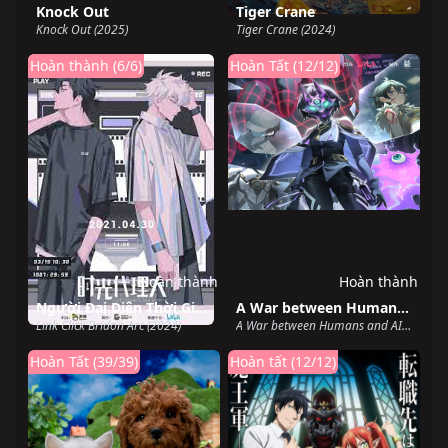
Knock Out
Tiger Crane
Knock Out (2025)
Tiger Crane (2024)
Hoàn thành (6/6)
Hoàn Tất (12/12)
Hoàn thành
Hoàn thành
Người Đại Diện Thời Gian Season 3 Yingdu
A War between Humans and AI
Link Click Bridon Arc (2024)
A War between Humans and AI (2024)
Hoàn Tất (39/39)
Hoàn tất (12/12)