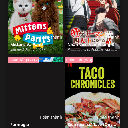
Hoàn thành
Hoàn thành
Mittens Và Pants
Nhân Viên Văn Phòng Được Triệu Hồi Thành Tứ Đại Thiên Vương Ở Thế Giới Khác
Mittens & Pants (2023)
Headhunted to Another World: From Salaryman to Big Four! (2025)
Hoàn tất (12/12)
Hoàn Tất (8/8)
Hoàn thành
Hoàn thành
Farmagia
Biên niên sử Taco (Quyển 3)