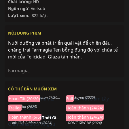
Chất lượng:
HD
Ngôn ngữ:
Vietsub
Lượt xem:
822 lượt
NỘI DUNG PHIM
Nuôi dưỡng và phát triển quái vật để chiến đấu,
chàng trai Farmagia Ten bỗng đụng độ với chúa tể
mới của Felicidad, Glaza tàn nhẫn.
Farmagia
,
Hoàn thành
Hoàn thành
CÓ THỂ BẢN MUỐN XEM
Mộng Giới (Phần 2)
Quái Vật Đầm Lầy
Sắp chiếu
Hoàn thành
LEGO DREAMZzz (Season 2) (2024)
The Bayou (2025)
Hoàn Tất (20/20)
Full
Knock Out
Tiger Crane
Knock Out (2025)
Tiger Crane (2024)
Trailer
Hoàn thành (24/24)
Hoàn thành
Hoàn thành
Hoàn thành (6/6)
Hoàn thành (24/24)
Người Đại Diện Thời Gian Season 3 Yingdu
DON’T GIVE UP
Link Click Bridon Arc (2024)
DON'T GIVE UP (2024)
Hoàn thành
Hoàn thành