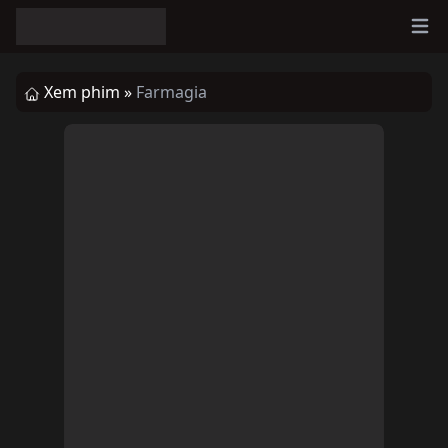
Ope
Xem phim »
Farmagia