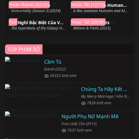
Hoàn thành (32/32)
Hoàn Tất (12/12)
Vĩnh Sinh (Phần 3)
A War between Humans and AI
Immortality (Season 3) (2024)
A War between Humans and AI (2024)
Hoàn thành
Hoàn thành
Full
Hoàn Tất (39/39)
Kỳ Nghỉ Đặc Biệt Của Vệ Binh Dải Ngân Hà
Mittens Và Pants
The Guardians of the Galaxy Holiday Special (2022)
Mittens & Pants (2023)
TOP PHIM BỘ
Cầm Tù
Esaret (2022)
26352 lượt xem
Chúng Ta Hãy Kết Hôn Nhé
My Merry Marriage / Hôn Nhân Hạnh Phúc (2024)
7828 lượt xem
Người Phụ Nữ Mạnh Mẽ
Iron Lady Cha (2015)
7637 lượt xem