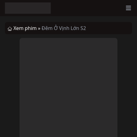
Ope
Xem phim »
Đêm Ở Vịnh Lớn S2