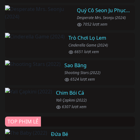
Quý Cô Seon Ju Phục Thù
Desperate Mrs. Seonju (2024)
7052 lượt xem
Trò Chơi Lọ Lem
Cinderella Game (2024)
6651 lượt xem
Sao Băng
Shooting Stars (2022)
6524 lượt xem
Chim Bói Cá
Yali Çapkini (2022)
6307 lượt xem
TOP PHIM LẺ
Đứa Bé