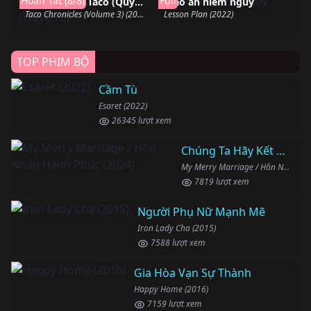
Hoàn Tất (8/8)
Full
Biên niên sử Taco (Quyển 3)
Giáo án hiểm nguy
Taco Chronicles (Volume 3) (2022)
Lesson Plan (2022)
TOP PHIM BỘ
Cầm Tù
Esaret (2022)
26345 lượt xem
Chúng Ta Hãy Kết Hôn Nhé
My Merry Marriage / Hôn Nhân Hạnh Phúc (2024)
7819 lượt xem
Người Phụ Nữ Mạnh Mẽ
Iron Lady Cha (2015)
7588 lượt xem
Gia Hòa Vạn Sự Thành
Happy Home (2016)
7159 lượt xem