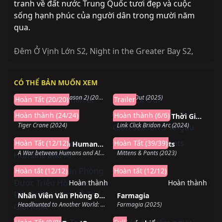
tranh về đất nước Trung Quốc tươi đẹp và cuộc
sống hạnh phúc của người dân trong mười năm
qua.
Đêm Ở Vịnh Lớn S2
,
Night in the Greater Bay S2
,
Hoàn thành
Sắp chiếu
CÓ THỂ BẢN MUỐN XEM
Mộng Giới (Phần 2)
Knock Out
LEGO DREAMZzz (Season 2) (2024)
Knock Out (2025)
Hoàn Tất (20/20)
Trailer
Hoàn thành
Hoàn thành
Hoàn thành (24/24)
Hoàn thành (6/6)
Tiger Crane
Người Đại Diện Thời Gian Season 3 Yingdu
Tiger Crane (2024)
Link Click Bridon Arc (2024)
Hoàn thành
Hoàn thành
Hoàn Tất (12/12)
Hoàn Tất (39/39)
A War between Humans and AI
Mittens Và Pants
A War between Humans and AI (2024)
Mittens & Pants (2023)
Hoàn tất (12/12)
Hoàn tất (12/12)
Hoàn thành
Hoàn thành
Nhân Viên Văn Phòng Được Triệu Hồi Thành Tứ Đại Thiên Vương Ở Thế Giới Khác
Farmagia
Headhunted to Another World: From Salaryman to Big Four! (2025)
Farmagia (2025)
Hoàn thành
Hoàn thành