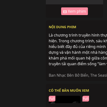
Xem phim
NỘI DUNG PHIM
Là chương trình truyền hình t
hiện. Trong chương trình, sáu 
hiểu biết đầy đủ của riêng mình
dựng và vận hành một nhà hàng 
khám phá mối quan hệ giữa công
truyền tải quan điểm sống “làm v
Ban Nhạc Bên Bở Biển
,
The Seas
CÓ THỂ BẢN MUỐN XEM
Full
Full