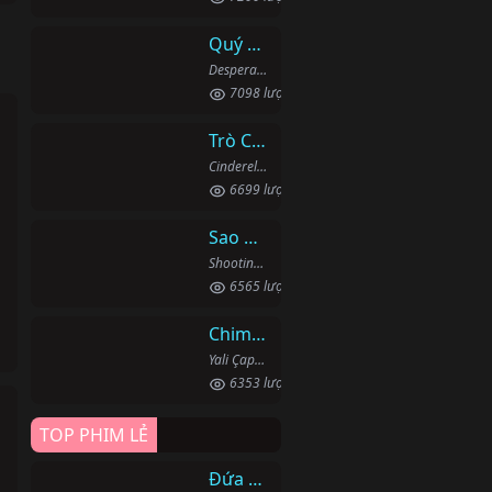
Quý Cô Seon Ju Phục Thù
Desperate Mrs. Seonju (2024)
7098 lượt xem
Trò Chơi Lọ Lem
Cinderella Game (2024)
6699 lượt xem
Sao Băng
Shooting Stars (2022)
6565 lượt xem
Chim Bói Cá
Yali Çapkini (2022)
6353 lượt xem
TOP PHIM LẺ
Đứa Bé