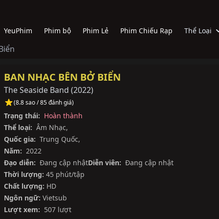
YeuPhim
Phim bộ
Phim Lẻ
Phim Chiếu Rạp
Thể Loại
Biển
BAN NHẠC BÊN BỞ BIỂN
The Seaside Band
(
2022
)
(8.8 sao / 85 đánh giá)
Trạng thái:
Hoàn thành
Thể loại:
Âm Nhạc
,
Quốc gia:
Trung Quốc
,
Năm:
2022
Đạo diễn:
Đang cập nhật
Diễn viên:
Đang cập nhật
Thời lượng:
45 phút/tập
Chất lượng:
HD
Ngôn ngữ:
Vietsub
Lượt xem:
507 lượt