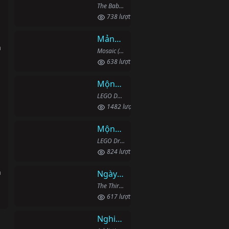
The Baby (2022)
738 lượt xem
Mảnh Ghép
h
Mosaic (2018)
638 lượt xem
Mộng Giới (Phần 2)
LEGO DREAMZzz (Season 2) (2024)
1482 lượt xem
Mộng Giới (Phần 1)
LEGO Dreamzzz (2023)
824 lượt xem
h
Ngày Thứ Ba
The Third Day (2020)
617 lượt xem
Nghiện Ngập: Chuỗi Phim Bổ Trợ