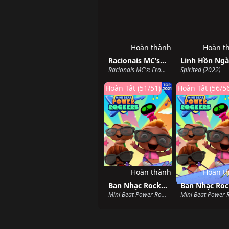
Hoàn thành
Hoàn t
Racionais MC’s: Từ những con phố São Paulo
Racionais MC's: From the Streets of São Paulo (2022)
Spirited (2022)
Hoàn Tất (51/51)
Hoàn Tất (56/5
Hoàn thành
Hoàn t
Ban Nhạc Rock Nhí (Phần 2)
Mini Beat Power Rockers (Season 2) (2019)