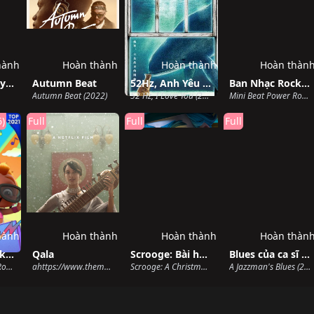
hành
Hoàn thành
Hoàn thành
Hoàn thàn
Linh Hồn Ngày Giáng Sinh
Autumn Beat
52Hz, Anh Yêu Em
Ban Nhạc Rock Nhí (Phần 1)
Autumn Beat (2022)
52 Hz, I Love You (2017)
Mini Beat Power Rockers (Season 1) (2017)
6)
Full
Full
Full
hành
Hoàn thành
Hoàn thành
Hoàn thàn
Ban Nhạc Rock Nhí (Phần 3)
Qala
Scrooge: Bài hát Giáng sinh
Blues của ca sĩ jazz
Mini Beat Power Rockers (Season 3) (2020)
ahttps://www.themoviedb.org/movie/934419 (2022)
Scrooge: A Christmas Carol (2022)
A Jazzman's Blues (2022)