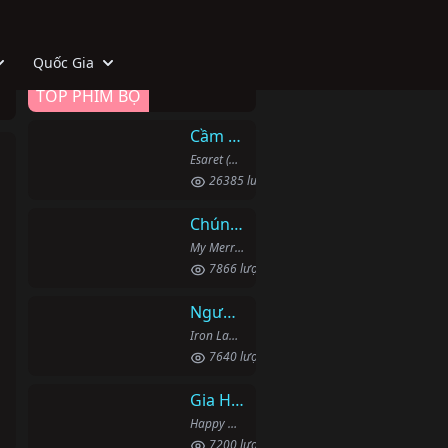
Quốc Gia
TOP PHIM BỘ
Cầm Tù
Esaret (2022)
26385 lượt xem
Chúng Ta Hãy Kết Hôn Nhé
My Merry Marriage / Hôn Nhân Hạnh Phúc (2024)
7866 lượt xem
Người Phụ Nữ Mạnh Mẽ
Iron Lady Cha (2015)
7640 lượt xem
Gia Hòa Vạn Sự Thành
Happy Home (2016)
7200 lượt xem