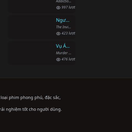
Addiction: The Supplementary (2007)
997 lượt xem
Người Phi Công Vô Hình
The Invisible Pilot (2022)
423 lượt xem
Vụ Án Mạng Trên Đường Middle Beach
Murder on Middle Beach (2020)
476 lượt xem
ể loại phim phong phú, đặc sắc,
trải nghiệm tốt cho người dùng.