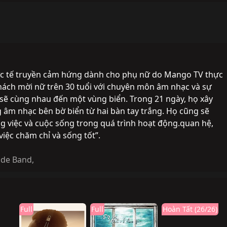
hực tế truyền cảm hứng dành cho phụ nữ do Mango TV thực
khách mời nữ trên 30 tuổi với chuyên môn âm nhạc và sự
 sẽ cùng nhau đến một vùng biển. Trong 21 ngày, họ xây
âm nhạc bên bờ biển từ hai bàn tay trắng. Họ cũng sẽ
 việc và cuộc sống trong quá trình hoạt động.quan hệ,
iệc chăm chỉ và sống tốt”.
ide Band
,
Full
Full
Hoàn Tất (26/26)