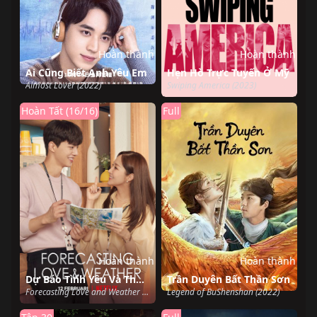
Hoàn thành
Hoàn thành
Ai Cũng Biết Anh Yêu Em
Hẹn Hò Trực Tuyến Ở Mỹ
Almost Lover (2022)
Swiping America (2023)
Hoàn Tất (16/16)
Full
Hoàn thành
Hoàn thành
Dự Báo Tình Yêu Và Thời Tiết
Trần Duyên Bất Thần Sơn
Forecasting Love and Weather (2022)
Legend of BuShenshan (2022)