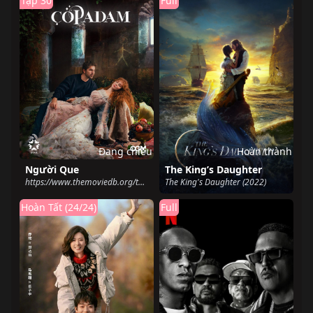
Tập 30
Full
Đang chiếu
Hoàn thành
Người Que
The King’s Daughter
https://www.themoviedb.org/tv/215275-cop-adam (2022)
The King's Daughter (2022)
Hoàn Tất (24/24)
Full