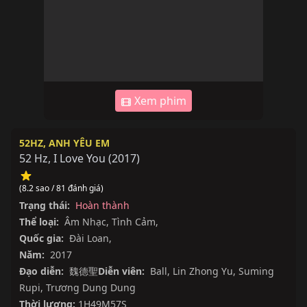
Xem phim
52HZ, ANH YÊU EM
52 Hz, I Love You
(
2017
)
(8.2 sao / 81 đánh giá)
Trạng thái:
Hoàn thành
Thể loại:
Âm Nhạc
,
Tình Cảm
,
Quốc gia:
Đài Loan
,
Năm:
2017
Đạo diễn:
魏德聖
Diễn viên:
Ball
,
Lin Zhong Yu
,
Suming
Rupi
,
Trương Dung Dung
Thời lượng:
1H49M57S