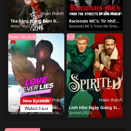
Hoàn thành
Hoàn thành
Tỏa Sáng Trong Đêm Đông Của Em
Racionais MC’s: Từ những con phố São Paulo
Winter Night (2022)
Racionais MC's: From the Streets of São Paulo (2022)
Hoàn Tất (8/8)
Full
Hoàn thành
Hoàn thành
Tình yêu không lừa dối: Điểm đến Sardinia
Linh Hồn Ngày Giáng Sinh
Love Never Lies: Destination Sardinia (2022)
Spirited (2022)