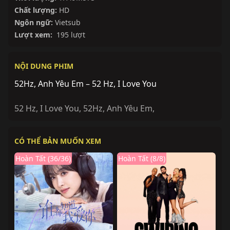
Chất lượng:
HD
Ngôn ngữ:
Vietsub
Lượt xem:
195 lượt
NỘI DUNG PHIM
52Hz, Anh Yêu Em – 52 Hz, I Love You
52 Hz, I Love You
,
52Hz, Anh Yêu Em
,
CÓ THỂ BẢN MUỐN XEM
Hoàn Tất (36/36)
Hoàn Tất (8/8)