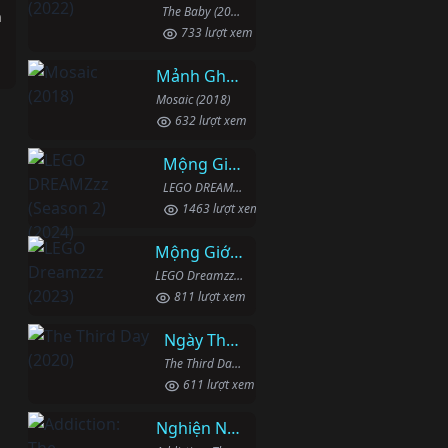
The Baby (2022)
h
733 lượt xem
Mảnh Ghép
Mosaic (2018)
632 lượt xem
Mộng Giới (Phần 2)
LEGO DREAMZzz (Season 2) (2024)
1463 lượt xem
Mộng Giới (Phần 1)
LEGO Dreamzzz (2023)
811 lượt xem
Ngày Thứ Ba
The Third Day (2020)
611 lượt xem
Nghiện Ngập: Chuỗi Phim Bổ Trợ