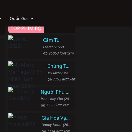
Quốc Gia
TOP PHIM BỘ
Cầm Tù
Esaret (2022)
26053 lượt xem
Chúng Ta Hãy Kết Hôn Nhé
My Merry Marriage / Hôn Nhân Hạnh Phúc (2024)
7792 lượt xem
Người Phụ Nữ Mạnh Mẽ
Iron Lady Cha (2015)
7530 lượt xem
Gia Hòa Vạn Sự Thành
Happy Home (2016)
7114 lượt xem