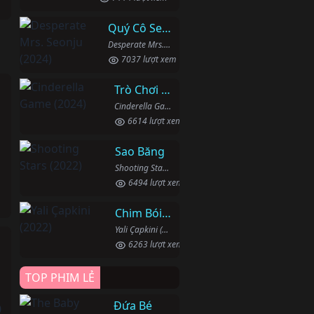
Quý Cô Seon Ju Phục Thù
Desperate Mrs. Seonju (2024)
7037 lượt xem
Trò Chơi Lọ Lem
Cinderella Game (2024)
6614 lượt xem
Sao Băng
Shooting Stars (2022)
6494 lượt xem
Chim Bói Cá
Yali Çapkini (2022)
6263 lượt xem
u
TOP PHIM LẺ
Đứa Bé