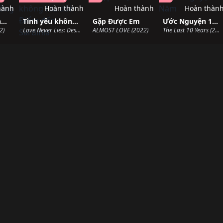
hành
Hoàn thành
Hoàn thành
Hoàn thàn
Tỏa Sáng Trong Đêm Đông Của Em
Tình yêu không lừa dối: Điểm đến Sardinia
Gặp Được Em
Ước Nguyện 10 Năm
2)
Love Never Lies: Destination Sardinia (2022)
ALMOST LOVE (2022)
The Last 10 Years (2022)