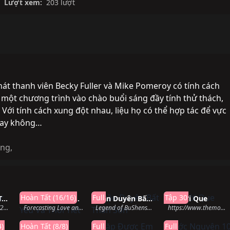
Lượt xem:
203 lượt
át thanh viên Becky Fuller và Mike Pomeroy có tính cách
 một chương trình vào chào buổi sáng đầy tính thử thách,
Với tính cách xung đột nhau, liệu họ có thể hợp tác để vực
hay không…
áng
,
hành
Hoàn thành
Hoàn thành
Đang chiế
Hoàn Tất (16/16)
Full
Tập 30
Hẹn Hò Trực Tuyến Ở Mỹ
Dự Báo Tình Yêu Và Thời Tiết
Trần Duyên Bất Thần Sơn
Người Que
Swiping America (2023)
Forecasting Love and Weather (2022)
Legend of BuShenshan (2022)
https://www.themoviedb.org/tv/215275-cop-adam (2022)
4)
Hoàn Tất (8/8)
Full
Full