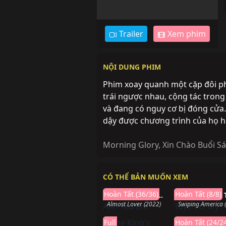
Trailer
Xem phim
NỘI DUNG PHIM
Phim xoay quanh một cặp đôi ph
trái ngược nhau, cộng tác trong
và đang có nguy cơ bị đóng cửa. 
dậy được chương trình của họ 
Morning Glory
,
Xin Chào Buổi S
CÓ THỂ BẢN MUỐN XEM
Hoàn thành
Hoàn t
Hoàn Tất (36/36)
Hoàn Tất (8/8)
Ai Cũng Biết Anh Yêu Em
Almost Lover (2022)
Full
Hoàn Tất (24/2