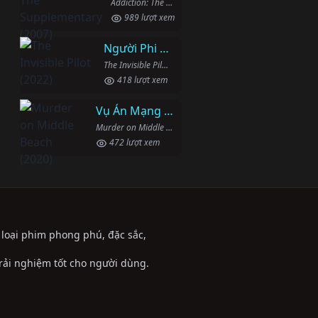
Addiction: The Supplementary (2007)
989 lượt xem
Người Phi Công Vô Hình
The Invisible Pilot (2022)
418 lượt xem
Vụ Án Mạng Trên Đường Middle Beach
Murder on Middle Beach (2020)
472 lượt xem
ể loại phim phong phú, đặc sắc,
trải nghiệm tốt cho người dùng.