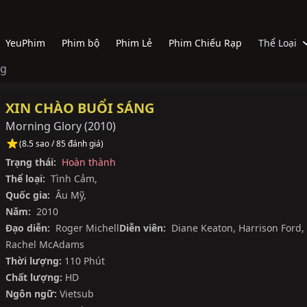
YeuPhim
Phim bộ
Phim Lẻ
Phim Chiếu Rạp
Thể Loại
ng
XIN CHÀO BUỔI SÁNG
Morning Glory
(
2010
)
(8.5 sao / 85 đánh giá)
Trạng thái:
Hoàn thành
Thể loại:
Tình Cảm
,
Quốc gia:
Âu Mỹ
,
Năm:
2010
Đạo diễn:
Roger Michell
Diễn viên:
Diane Keaton
,
Harrison Ford
,
Rachel McAdams
Thời lượng:
110 Phút
Chất lượng:
HD
Ngôn ngữ:
Vietsub