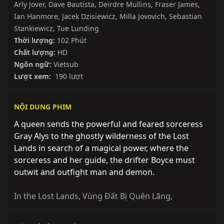
Arly Jover
,
Dave Bautista
,
Deirdre Mullins
,
Fraser James
,
Ian Hanmore
,
Jacek Dzisiewicz
,
Milla Jovovich
,
Sebastian
Stankiewicz
,
Tue Lunding
Thời lượng:
102 Phút
Chất lượng:
HD
Ngôn ngữ:
Vietsub
Lượt xem:
190 lượt
NỘI DUNG PHIM
A queen sends the powerful and feared sorceress
Gray Alys to the ghostly wilderness of the Lost
Lands in search of a magical power, where the
sorceress and her guide, the drifter Boyce must
outwit and outfight man and demon.
In the Lost Lands
,
Vùng Đất Bị Quên Lãng
,