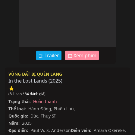
Trailer
Xem phim
VÙNG ĐẤT BỊ QUÊN LÃNG
In the Lost Lands
(
2025
)
(8.1 sao / 84 đánh giá)
Trạng thái:
Hoàn thành
Thể loại:
Hành Động
,
Phiêu Lưu
,
Quốc gia:
Đức
,
Thụy Sĩ
,
Năm:
2025
Đạo diễn:
Paul W. S. Anderson
Diễn viên:
Amara Okereke
,