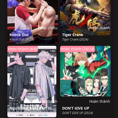
Sắp chiếu
Hoàn thành
Knock Out
Tiger Crane
Knock Out (2025)
Tiger Crane (2024)
Hoàn thành (6/6)
Hoàn thành (24/24)
Hoàn thành
Hoàn thành
Người Đại Diện Thời Gian Season 3 Yingdu
DON’T GIVE UP
Link Click Bridon Arc (2024)
DON'T GIVE UP (2024)