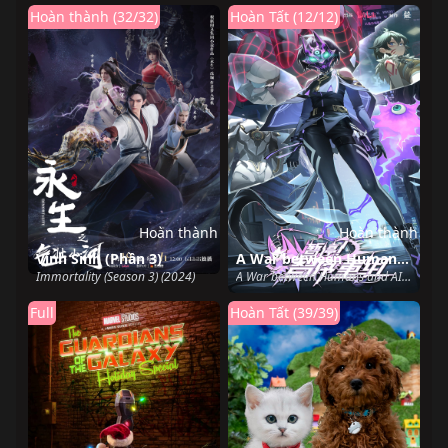
Hoàn thành (32/32)
Hoàn Tất (12/12)
Hoàn thành
Hoàn thành
Vĩnh Sinh (Phần 3)
A War between Humans and AI
Immortality (Season 3) (2024)
A War between Humans and AI (2024)
Full
Hoàn Tất (39/39)