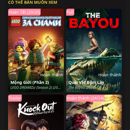
CÓ THỂ BẢN MUỐN XEM
Hoàn Tất (20/20)
Full
Hoàn thành
Hoàn thành
Mộng Giới (Phần 2)
Quái Vật Đầm Lầy
LEGO DREAMZzz (Season 2) (2024)
The Bayou (2025)
Trailer
Hoàn thành (24/24)