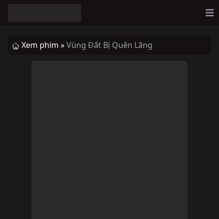
Op
Xem phim »
Vùng Đất Bị Quên Lãng