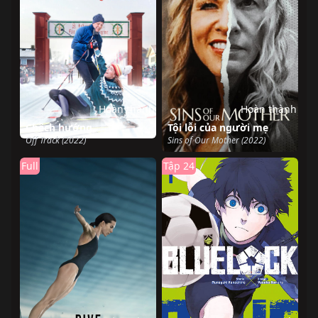
Hoàn thành
Hoàn thành
Chệch hướng
Tội lỗi của người mẹ
Off Track (2022)
Sins of Our Mother (2022)
Full
Tập 24