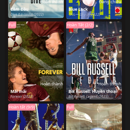
Hoàn thành
Đang chiếu
Cắm Đầu
Blue Lock
Dive (La caída) (2022)
ブルーロック (2022)
Full
Hoàn Tất (2/2)
Hoàn thành
Hoàn thành
Mãi mãi
Bill Russell: Huyền thoại
Forever (2023)
Bill Russell: Legend (2023)
Hoàn tất (9/9)
Full