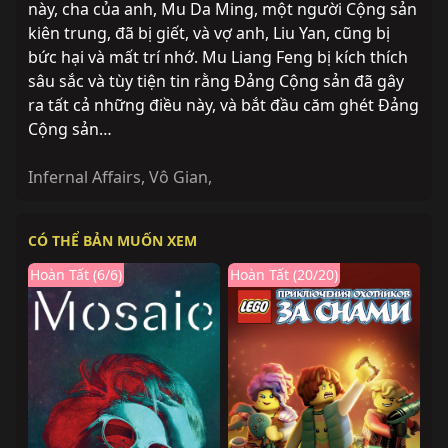
này, cha của anh, Mu Da Ming, một người Cộng sản
kiên trung, đã bị giết, và vợ anh, Liu Yan, cũng bị
bức hại và mất trí nhớ. Mu Liang Feng bị kích thích
sâu sắc và tùy tiện tin rằng Đảng Cộng sản đã gây
ra tất cả những điều này, và bắt đầu căm ghét Đảng
Cộng sản…
Infernal Affairs
,
Vô Gian
,
CÓ THỂ BẢN MUỐN XEM
Hoàn Tất (6/6)
Hoàn Tất (20/20)