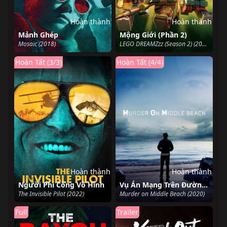
Hoàn thành
Hoàn thành
Mảnh Ghép
Mộng Giới (Phần 2)
Mosaic (2018)
LEGO DREAMZzz (Season 2) (2024)
Hoàn Tất (3/3)
Hoàn Tất (4/4)
Hoàn thành
Hoàn thành
Người Phi Công Vô Hình
Vụ Án Mạng Trên Đường Middle Beach
The Invisible Pilot (2022)
Murder on Middle Beach (2020)
Full
Trailer