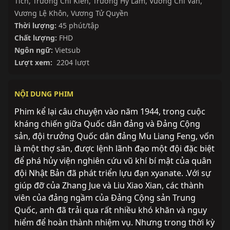
Tích
,
Trương Chí Kiên
,
Trương Hy Lâm
,
Vương Chí Văn
,
Vương Lệ Khôn
,
Vương Tử Quyền
Thời lượng:
45 phút/tập
Chất lượng:
FHD
Ngôn ngữ:
Vietsub
Lượt xem:
2204 lượt
NỘI DUNG PHIM
Phim kể lại câu chuyện vào năm 1944, trong cuộc
kháng chiến giữa Quốc dân đảng và Đảng Cộng
sản, đội trưởng Quốc dân đảng Mu Liang Feng, vốn
là một thợ săn, được lệnh lãnh đạo một đội đặc biệt
để phá hủy viện nghiên cứu vũ khí bí mật của quân
đội Nhật Bản đã phát triển lựu đạn xyanate. .Với sự
giúp đỡ của Zhang Jue và Liu Xiao Xian, các thành
viên của đảng ngầm của Đảng Cộng sản Trung
Quốc, anh đã trải qua rất nhiều khó khăn và nguy
hiểm để hoàn thành nhiệm vụ. Nhưng trong thời kỳ