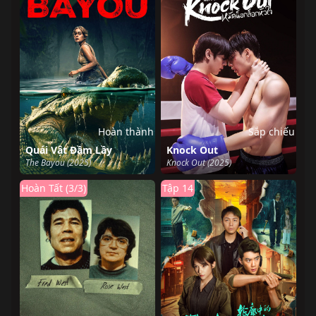
Hoàn thành
Sắp chiếu
Quái Vật Đầm Lầy
Knock Out
The Bayou (2025)
Knock Out (2025)
Hoàn Tất (3/3)
Tập 14