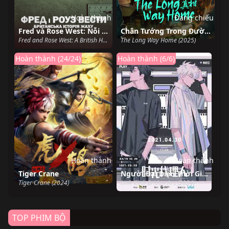
Hoàn thành
Đang chiếu
Fred và Rose West: Nỗi kinh hoàng nước Anh
Chân Tướng Trong Đường Nét
Fred and Rose West: A British Horror Story (2025)
The Long Way Home (2025)
Hoàn thành (24/24)
Hoàn thành (6/6)
Hoàn thành
Hoàn thành
Tiger Crane
Người Đại Diện Thời Gian Season 3 Yingdu
Tiger Crane (2024)
Link Click Bridon Arc (2024)
TOP PHIM BỘ