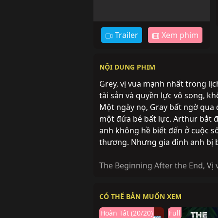
Trailer
Xem phim
NỘI DUNG PHIM
Grey, vị vua mạnh nhất trong lịc
tài sản và quyền lực vô song, kh
Một ngày nọ, Gray bất ngờ qua đờ
một đứa bé bất lực. Arthur bắt
anh không hề biết đến ở cuộc số
thương. Nhưng gia đình anh bị 
The Beginning After the End
,
Vị 
CÓ THỂ BẢN MUỐN XEM
Hoàn Tất (20/20)
Full