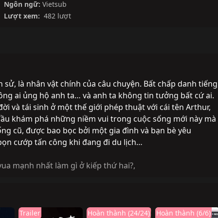
Ngôn ngữ:
Vietsub
Lượt xem:
482 lượt
h sử, là nhân vật chính của câu chuyện. Bất chấp danh tiếng
ông ai ủng hộ anh ta… và anh ta không tin tưởng bất cứ ai.
i và tái sinh ở một thế giới phép thuật với cái tên Arthur,
 đầu khám phá những niềm vui trong cuộc sống mới này mà
ng cũ, được bao bọc bởi một gia đình và bạn bè yêu
bọn cướp tấn công khi đang đi du lịch…
vua mạnh nhất làm gì ở kiếp thứ hai?
,
Trailer
Hoàn thành (24/24)
Hoàn thành (6/6)