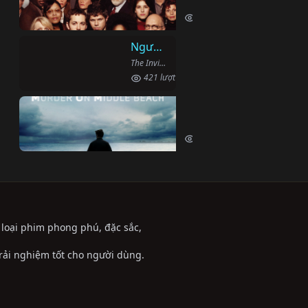
Addiction: The Supplementary (2
993 lượt xem
Người Phi Công Vô Hình
The Invisible Pilot (2022)
421 lượt xem
Vụ Án Mạng Trên Đườn
Murder on Middle Beach (2020)
473 lượt xem
ể loại phim phong phú, đặc sắc,
trải nghiệm tốt cho người dùng.