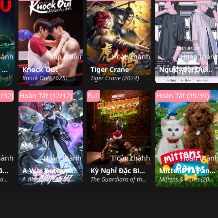
hành
Sắp chiếu
Hoàn thành
Hoàn thàn
Quái Vật Đầm Lầy
Knock Out
Tiger Crane
Người Đại Diện Thời Gian Season 3 Yingdu
Knock Out (2025)
Tiger Crane (2024)
Link Click Bridon Arc (2024)
/32)
Hoàn Tất (12/12)
Full
Hoàn Tất (39/39)
hành
Hoàn thành
Hoàn thành
Hoàn thàn
Vĩnh Sinh (Phần 3)
A War between Humans and AI
Kỳ Nghỉ Đặc Biệt Của Vệ Binh Dải Ngân Hà
Mittens Và Pants
Immortality (Season 3) (2024)
A War between Humans and AI (2024)
The Guardians of the Galaxy Holiday Special (2022)
Mittens & Pants (2023)