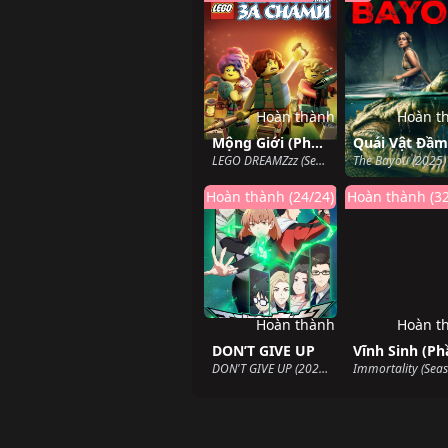
Hoàn thành
Hoàn t
Mộng Giới (Phần 2)
LEGO DREAMZzz (Season 2) (2024)
The Bayou (2025)
Hoàn thành (24/24)
Hoàn thành (32
Hoàn thành
Hoàn t
DON’T GIVE UP
DON'T GIVE UP (2024)