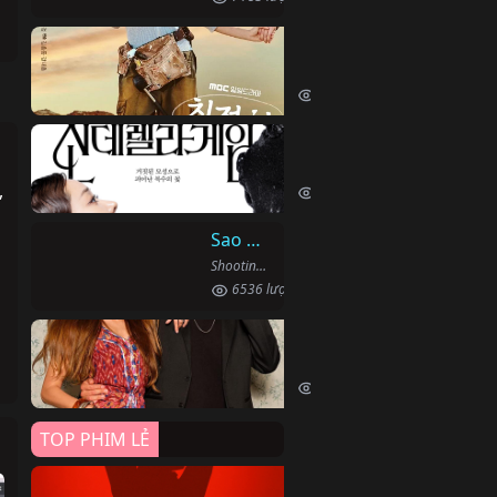
Quý Cô Seon Ju Phục T
Desperate Mrs. Seonju (2024)
7065 lượt xem
Trò Chơi Lọ Lem
Cinderella Game (2024)
,
6674 lượt xem
Sao Băng
Shooting Stars (2022)
6536 lượt xem
Chim Bói Cá
Yali Çapkini (2022)
6324 lượt xem
TOP PHIM LẺ
Đứa Bé