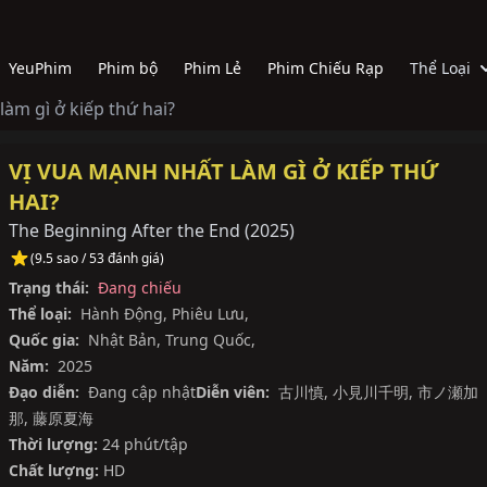
YeuPhim
Phim bộ
Phim Lẻ
Phim Chiếu Rạp
Thể Loại
làm gì ở kiếp thứ hai?
VỊ VUA MẠNH NHẤT LÀM GÌ Ở KIẾP THỨ
HAI?
The Beginning After the End
(
2025
)
(9.5 sao / 53 đánh giá)
Trạng thái:
Đang chiếu
Thể loại:
Hành Động
,
Phiêu Lưu
,
Quốc gia:
Nhật Bản
,
Trung Quốc
,
Năm:
2025
Đạo diễn:
Đang cập nhật
Diễn viên:
古川慎
,
小見川千明
,
市ノ瀬加
那
,
藤原夏海
Thời lượng:
24 phút/tập
Chất lượng:
HD