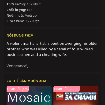
Thời lượng:
102 Phút
Chất lượng:
HD
Ngôn ngữ:
Vietsub
Lượt xem:
177 lượt
NỘI DUNG PHIM
A violent martial artist is bent on avenging his older
brother, who was killed by a cabal of four wicked
businessmen and a cheating wife.
Vengeance!
,
CÓ THỂ BẢN MUỐN XEM
Hoàn Tất (6/6)
Hoàn Tất (20/20)