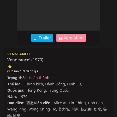
Trailer
Xem phim
VENGEANCE!
Vengeance!
(
1970
)
(9.2 sao / 59 đánh giá)
Trạng thái:
Hoàn thành
Thể loại:
Chính kịch
,
Hành Động
,
Hình Sự
,
Quốc gia:
Hồng Kông
,
Trung Quốc
,
Năm:
1970
Đạo diễn:
張徹
Diễn viên:
Alice Au Yin-Ching
,
Hoh Ban
,
Wang Ping
,
Wong Ching-Ho
,
姜大衛
,
川原
,
杨志卿
,
狄龍
,
谷
峰
,
陳星