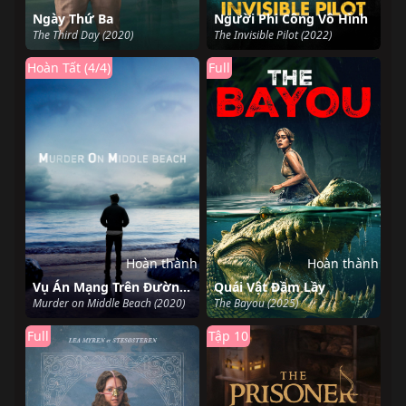
Ngày Thứ Ba
Người Phi Công Vô Hình
The Third Day (2020)
The Invisible Pilot (2022)
Hoàn Tất (4/4)
Full
Hoàn thành
Hoàn thành
Vụ Án Mạng Trên Đường Middle Beach
Quái Vật Đầm Lầy
Murder on Middle Beach (2020)
The Bayou (2025)
Full
Tập 10