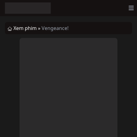
Op
Xem phim »
Vengeance!