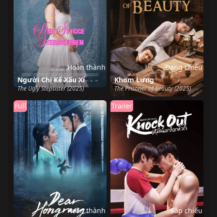
Hoàn thành
Đang chiếu
Người Chị Kế Xấu Xí
Khom Lưng
The Ugly Stepsister (2025)
The Prisoner of Beauty (2025)
Full
Trailer
Hoàn thành
Sắp chiếu