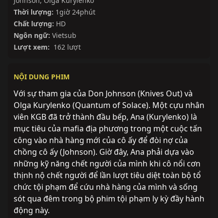
Johnson
,
Olga Kurylenko
Thời lượng:
1giờ 24phút
Chất lượng:
HD
Ngôn ngữ:
Vietsub
Lượt xem:
162 lượt
NỘI DUNG PHIM
Với sự tham gia của Don Johnson (Knives Out) và
Olga Kurylenko (Quantum of Solace). Một cựu nhân
viên KGB đã trở thành đầu bếp, Ana (Kurylenko) là
mục tiêu của mafia địa phương trong một cuộc tấn
công vào nhà hàng mới của cô ấy để đòi nợ của
chồng cô ấy (Johnson). Giờ đây, Ana phải dựa vào
những kỹ năng chết người của mình khi cô nổi cơn
thịnh nộ chết người để lần lượt tiêu diệt toàn bộ tổ
chức tội phạm để cứu nhà hàng của mình và sống
sót qua đêm trong bộ phim tội phạm ly kỳ đầy hành
động này.