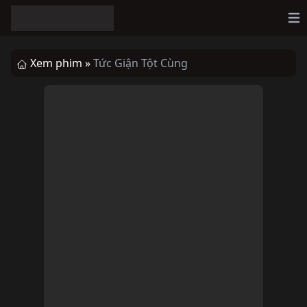
Op
Xem phim »
Tức Giận Tột Cùng