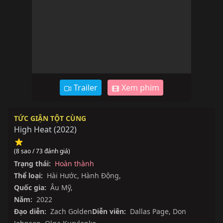
Trailer
Xem phim
TỨC GIẬN TỘT CÙNG
High Heat
(
2022
)
(8 sao / 73 đánh giá)
Trạng thái:
Hoàn thành
Thể loại:
Hài Hước
,
Hành Động
,
Quốc gia:
Âu Mỹ
,
Năm:
2022
Đạo diễn:
Zach Golden
Diễn viên:
Dallas Page
,
Don