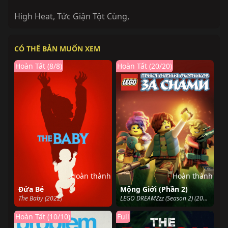
High Heat
,
Tức Giận Tột Cùng
,
CÓ THỂ BẢN MUỐN XEM
Hoàn Tất (8/8)
Hoàn Tất (20/20)
Hoàn thành
Hoàn thành
Đứa Bé
Mộng Giới (Phần 2)
The Baby (2022)
LEGO DREAMZzz (Season 2) (2024)
Hoàn Tất (10/10)
Full