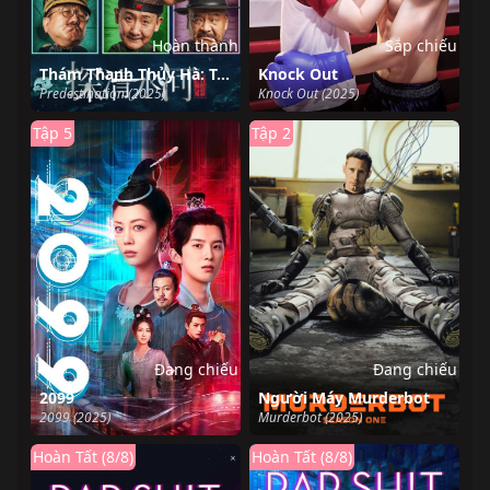
Hoàn thành
Sắp chiếu
Thám Thanh Thủy Hà: Trùng Sinh
Knock Out
Predestination (2025)
Knock Out (2025)
Tập 5
Tập 2
Đang chiếu
Đang chiếu
2099
Người Máy Murderbot
2099 (2025)
Murderbot (2025)
Hoàn Tất (8/8)
Hoàn Tất (8/8)