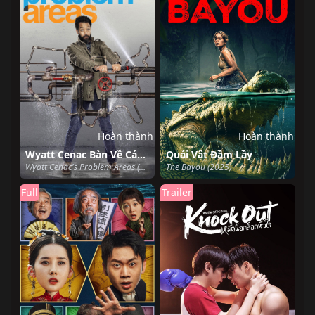
Hoàn thành
Hoàn thành
Wyatt Cenac Bàn Về Các Khu Vực Có Vấn Đề (Phần 2)
Quái Vật Đầm Lầy
Wyatt Cenac's Problem Areas (Season 2) (2019)
The Bayou (2025)
Full
Trailer