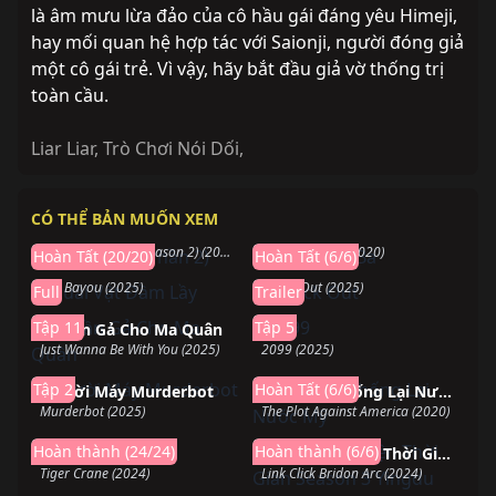
là âm mưu lừa đảo của cô hầu gái đáng yêu Himeji,
hay mối quan hệ hợp tác với Saionji, người đóng giả
một cô gái trẻ. Vì vậy, hãy bắt đầu giả vờ thống trị
toàn cầu.
Liar Liar
,
Trò Chơi Nói Dối
,
Hoàn thành
Hoàn thành
CÓ THỂ BẢN MUỐN XEM
Mộng Giới (Phần 2)
Ngày Thứ Ba
Hoàn thành
Sắp chiếu
LEGO DREAMZzz (Season 2) (2024)
The Third Day (2020)
Hoàn Tất (20/20)
Hoàn Tất (6/6)
Quái Vật Đầm Lầy
Knock Out
The Bayou (2025)
Knock Out (2025)
Full
Trailer
Đang chiếu
Đang chiếu
Tập 11
Tập 5
Ba Lần Gả Cho Ma Quân
2099
Just Wanna Be With You (2025)
2099 (2025)
Đang chiếu
Hoàn thành
Tập 2
Hoàn Tất (6/6)
Người Máy Murderbot
Âm Mưu Chống Lại Nước Mỹ
Murderbot (2025)
The Plot Against America (2020)
Hoàn thành
Hoàn thành
Hoàn thành (24/24)
Hoàn thành (6/6)
Tiger Crane
Người Đại Diện Thời Gian Season 3 Yingdu
Tiger Crane (2024)
Link Click Bridon Arc (2024)