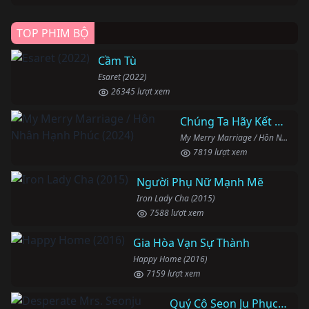
TOP PHIM BỘ
Cầm Tù
Esaret (2022)
26345 lượt xem
Chúng Ta Hãy Kết Hôn Nhé
My Merry Marriage / Hôn Nhân Hạnh Phúc (2024)
7819 lượt xem
Người Phụ Nữ Mạnh Mẽ
Iron Lady Cha (2015)
7588 lượt xem
Gia Hòa Vạn Sự Thành
Happy Home (2016)
7159 lượt xem
Quý Cô Seon Ju Phục Thù