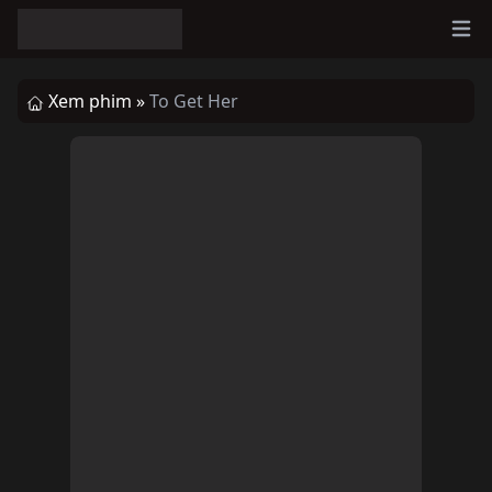
Ope
Xem phim »
To Get Her