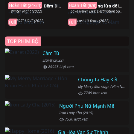
Hoàn Tất (24/24)
Hoàn Tất (8/8)
Tỏa Sáng Trong Đêm Đông Của Em
Tình yêu không lừa dối: Điểm đến Sardinia
Hoàn thành
Hoàn thành
Winter Night (2022)
Love Never Lies: Destination Sardinia (2022)
Gặp Được Em
Ước Nguyện 10 Năm
ALMOST LOVE (2022)
The Last 10 Years (2022)
Full
Full
TOP PHIM BỘ
Cầm Tù
Esaret (2022)
26053 lượt xem
Chúng Ta Hãy Kết Hôn Nhé
My Merry Marriage / Hôn Nhân Hạnh Phúc (2024)
7789 lượt xem
Người Phụ Nữ Mạnh Mẽ
Iron Lady Cha (2015)
7530 lượt xem
Gia Hòa Vạn Sự Thành