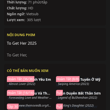
Thời lượng:
71 phút/tập
Chất lượng:
HD
Ngôn ngữ:
Vietsub
Lượt xem:
305 lượt
NỘI DUNG PHIM
To Get Her 2025
To Get Her
,
CÓ THỂ BẢN MUỐN XEM
Hoàn thành
Hoàn thành
Hoàn Tất (36/36)
Hoàn Tất (8/8)
Ai Cũng Biết Anh Yêu Em
Hẹn Hò Trực Tuyến Ở Mỹ
Almost Lover (2022)
Swiping America (2023)
Hoàn thành
Hoàn thành
Hoàn Tất (16/16)
Full
Dự Báo Tình Yêu Và Thời Tiết
Trần Duyên Bất Thần Sơn
Đang chiếu
Hoàn thành
Forecasting Love and Weather (2022)
Legend of BuShenshan (2022)
Người Que
The King’s Daughter
https://www.themoviedb.org/tv/215275-cop-adam (2022)
The King's Daughter (2022)
Tập 30
Full
Hoàn thành
Hoàn thành