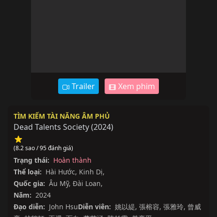
Trailer
Xem phim
TÌM KIẾM TÀI NĂNG ÂM PHỦ
Dead Talents Society
(
2024
)
(8.2 sao / 95 đánh giá)
Trạng thái:
Hoàn thành
Thể loại:
Hài Hước
,
Kinh Dị
,
Quốc gia:
Âu Mỹ
,
Đài Loan
,
Năm:
2024
Đạo diễn:
John Hsu
Diễn viên:
姚以緹
,
張榕容
,
張雅玲
,
曾威