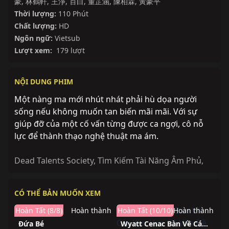
豪
,
林鶴軒
,
王淨
,
百白
,
董芷涵
,
陳柏霖
,
黃豪平
Thời lượng:
110 Phút
Chất lượng:
HD
Ngôn ngữ:
Vietsub
Lượt xem:
179 lượt
NỘI DUNG PHIM
Một nàng ma mới nhút nhát phải hù dọa người
sống nếu không muốn tan biến mãi mãi. Với sự
giúp đỡ của một cố vấn từng được ca ngợi, cô nỗ
lực để thành thạo nghệ thuật ma ám.
Dead Talents Society
,
Tìm Kiếm Tài Năng Âm Phủ
,
CÓ THỂ BẢN MUỐN XEM
Hoàn Tất (8/8)
Hoàn thành
Hoàn Tất (10/10)
Hoàn thành
Đứa Bé
Wyatt Cenac Bàn Về Các Khu Vực Có Vấn Đề (Phần 2)
Hoàn thành
Hoàn thành