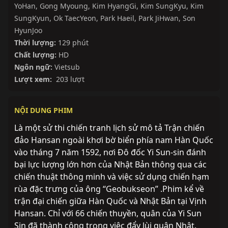
YoHan
,
Gong Myoung
,
Kim HyangGi
,
Kim SungKyu
,
Kim
SungKyun
,
Ok TaecYeon
,
Park Haeil
,
Park JiHwan
,
Son
HyunJoo
Thời lượng:
129 phút
Chất lượng:
HD
Ngôn ngữ:
Vietsub
Lượt xem:
203 lượt
NỘI DUNG PHIM
Là một sử thi chiến tranh lịch sử mô tả Trận chiến
đảo Hansan ngoài khơi bờ biển phía nam Hàn Quốc
vào tháng 7 năm 1592, nơi Đô đốc Yi Sun-sin đánh
bại lực lượng lớn hơn của Nhật Bản thông qua các
chiến thuật thông minh và việc sử dụng chiến hạm
rùa đặc trưng của ông “Geobukseon” .Phim kể về
trận đại chiến giữa Hàn Quốc và Nhật Bản tại Vịnh
Hansan. Chỉ với 66 chiến thuyền, quân của Yi Sun
Sin đã thành công trong việc đẩy lùi quân Nhật.