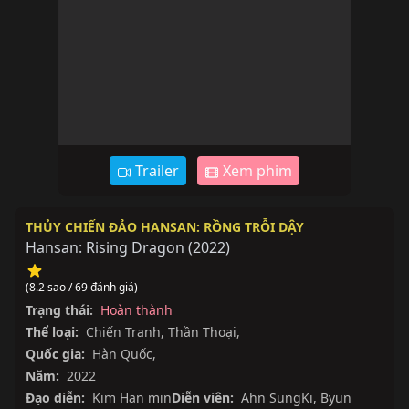
Trailer
Xem phim
THỦY CHIẾN ĐẢO HANSAN: RỒNG TRỖI DẬY
Hansan: Rising Dragon
(
2022
)
(8.2 sao / 69 đánh giá)
Trạng thái:
Hoàn thành
Thể loại:
Chiến Tranh
,
Thần Thoại
,
Quốc gia:
Hàn Quốc
,
Năm:
2022
Đạo diễn:
Kim Han min
Diễn viên:
Ahn SungKi
,
Byun