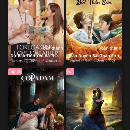
Hoàn thành
Hoàn thành
Dự Báo Tình Yêu Và Thời Tiết
Trần Duyên Bất Thần Sơn
Forecasting Love and Weather (2022)
Legend of BuShenshan (2022)
Tập 30
Full