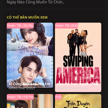
Ngày Nào Cũng Muốn Từ Chức
,
CÓ THỂ BẢN MUỐN XEM
Hoàn Tất (36/36)
Hoàn Tất (8/8)
Hoàn thành
Hoàn thành
Ai Cũng Biết Anh Yêu Em
Hẹn Hò Trực Tuyến Ở Mỹ
Almost Lover (2022)
Swiping America (2023)
Hoàn Tất (16/16)
Full