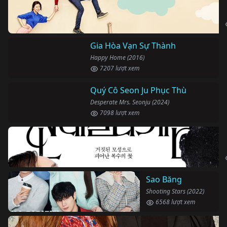
Quý Cô Seon Ju Phục Thù
Desperate Mrs. Seonju (2024)
7098 lượt xem
Sao Băng
Shooting Stars (2022)
6568 lượt xem