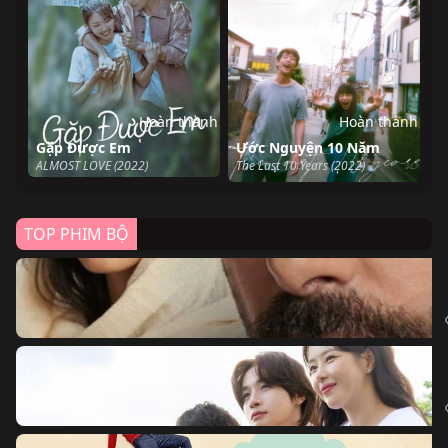
Hoàn thành
Hoàn thành
Gặp Được Em
Ước Nguyện 10 Năm
ALMOST LOVE (2022)
The Last 10 Years (2022)
TOP PHIM BỘ