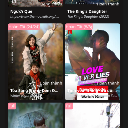
Đang chiếu
Hoàn thành
Người Que
The King’s Daughter
https://www.themoviedb.org/tv/215275-cop-adam (2022)
The King's Daughter (2022)
Hoàn Tất (24/24)
Hoàn Tất (8/8)
Hoàn thành
Hoàn thành
Tỏa Sáng Trong Đêm Đông Của Em
Tình yêu không lừa dối: Điểm đến Sardinia
Winter Night (2022)
Love Never Lies: Destination Sardinia (2022)
Full
Full