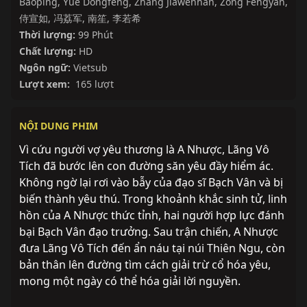
Baoping
,
Yue Dongfeng
,
Zhang Jiawenhan
,
Zong Fengyan
,
侍宣如
,
冯荔军
,
南笙
,
李若希
Thời lượng:
99 Phút
Chất lượng:
HD
Ngôn ngữ:
Vietsub
Lượt xem:
165 lượt
NỘI DUNG PHIM
Vì cứu người vợ yêu thương là A Nhược, Lãng Vô
Tích đã bước lên con đường săn yêu đầy hiểm ác.
Không ngờ lại rơi vào bẫy của đạo sĩ Bạch Vân và bị
biến thành yêu thú. Trong khoảnh khắc sinh tử, linh
hồn của A Nhược thức tỉnh, hai người hợp lực đánh
bại Bạch Vân đạo trưởng. Sau trận chiến, A Nhược
đưa Lãng Vô Tích đến ẩn náu tại núi Thiên Ngu, còn
bản thân lên đường tìm cách giải trừ cổ hóa yêu,
mong một ngày có thể hóa giải lời nguyền.