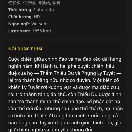
佟梦实
,
張予曦
,
陈紫函
,
韓棟
Thời lượng:
? phút/tập
Chất lượng:
HD
Ngôn ngữ:
Vietsub
Lượt xem:
1856 lượt
NỘI DUNG PHIM
Cuộc chiến giữa chính đạo và ma đạo kéo dài hàng
nghìn năm. Khi lãnh tụ hai phe quyết chiến, hậu
duệ của họ — Thẩm Thiếu Du và Phụng Ly Tuyết —
lại trở thành bằng hữu nhờ cơ duyên. Một biến cố
khiến Ly Tuyết rơi xuống vực và được ma giáo cứu,
rồi trở thành tân giáo chủ, còn Thiếu Du được định
sẵn trở thành minh chủ chính đạo. Số phận đặt họ
vào thế đối đầu, nhưng sau bao thử thách, họ nhận
ra tình cảm thật sự trong tim mình. Cuối cùng, cả
hai cùng nắm tay vượt qua ranh giới chính – tà, gìn
giữ chính nghĩa và tình yêu không đổi.