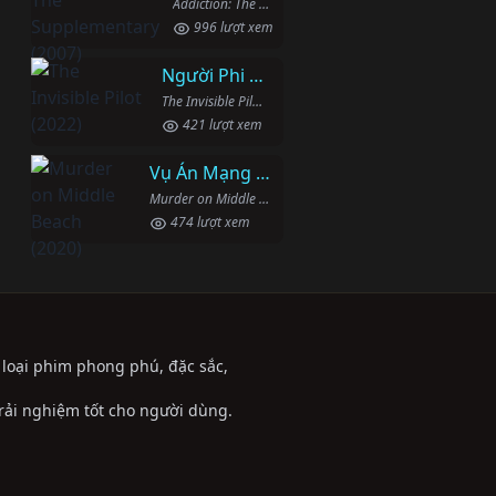
Addiction: The Supplementary (2007)
996 lượt xem
Người Phi Công Vô Hình
The Invisible Pilot (2022)
421 lượt xem
Vụ Án Mạng Trên Đường Middle Beach
Murder on Middle Beach (2020)
474 lượt xem
ể loại phim phong phú, đặc sắc,
trải nghiệm tốt cho người dùng.