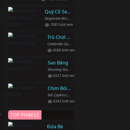
Quý Cô Seon Ju Phục Thù
Desperate Mrs. Seonju (2024)
7085 lượt xem
Trò Chơi Lọ Lem
Cinderella Game (2024)
6688 lượt xem
Sao Băng
Shooting Stars (2022)
6537 lượt xem
Chim Bói Cá
Yali Çapkini (2022)
6343 lượt xem
h
TOP PHIM LẺ
Đứa Bé
u