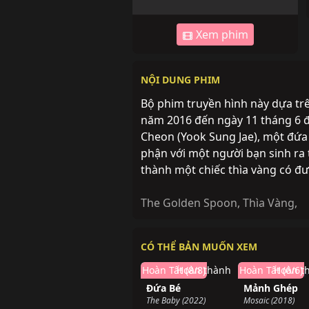
Xem phim
NỘI DUNG PHIM
Bộ phim truyền hình này dựa t
năm 2016 đến ngày 11 tháng 6 
Cheon (Yook Sung Jae), một đứa 
phận với một người bạn sinh ra 
thành một chiếc thìa vàng có đư
The Golden Spoon
,
Thìa Vàng
,
CÓ THỂ BẢN MUỐN XEM
Hoàn Tất (8/8)
Hoàn thành
Hoàn Tất (6/6)
Hoàn t
Đứa Bé
Mảnh Ghép
The Baby (2022)
Mosaic (2018)
Đang chiếu
Hoàn t