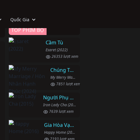
Quốc Gia
TOP PHIM BỘ
Cầm Tù
Esaret (2022)
26353 lượt xem
Chúng Ta Hãy Kết Hôn Nhé
My Merry Marriage / Hôn Nhân Hạnh Phúc (2024)
7851 lượt xem
Người Phụ Nữ Mạnh Mẽ
Iron Lady Cha (2015)
7639 lượt xem
Gia Hòa Vạn Sự Thành
Happy Home (2016)
7193 lượt xem