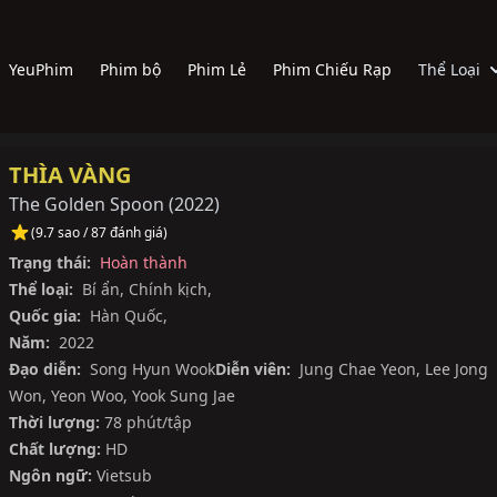
YeuPhim
Phim bộ
Phim Lẻ
Phim Chiếu Rạp
Thể Loại
THÌA VÀNG
The Golden Spoon
(
2022
)
(9.7 sao / 87 đánh giá)
Trạng thái:
Hoàn thành
Thể loại:
Bí ẩn
,
Chính kịch
,
Quốc gia:
Hàn Quốc
,
Năm:
2022
Đạo diễn:
Song Hyun Wook
Diễn viên:
Jung Chae Yeon
,
Lee Jong
Won
,
Yeon Woo
,
Yook Sung Jae
Thời lượng:
78 phút/tập
Chất lượng:
HD
Ngôn ngữ:
Vietsub