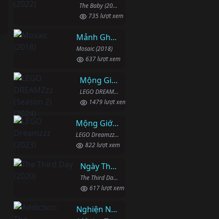
The Baby (2022)
735 lượt xem
Mảnh Ghép
Mosaic (2018)
637 lượt xem
Mộng Giới (Phần 2)
LEGO DREAMZzz (Season 2) (2024)
1479 lượt xem
Mộng Giới (Phần 1)
LEGO Dreamzzz (2023)
822 lượt xem
Ngày Thứ Ba
The Third Day (2020)
617 lượt xem
Nghiện Ngập: Chuỗi Phim Bổ Trợ