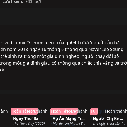
Lượt xem:
933 lượt
rên webcomic “Geumsujeo” của gp04fb được xuất bản từ
đến năm 2018-ngày 16 tháng 6 thông qua Naver.Lee Seung
trẻ sinh ra trong một gia đình nghèo, người thay đổi số
trong một gia đình giàu có thông qua chiếc thìa vàng và trở
ợc.
hành
Hoàn Tất (6/6)
Hoàn thành
Hoàn Tất (4/4)
Hoàn thành
Full
Hoàn thàn
Ngày Thứ Ba
Vụ Án Mạng Trên Đường Middle Beach
Người Chị Kế Xấu Xí
The Third Day (2020)
Murder on Middle Beach (2020)
The Ugly Stepsister (2025)
hành
Sắp chiếu
Đang chiếu
Đang chiế