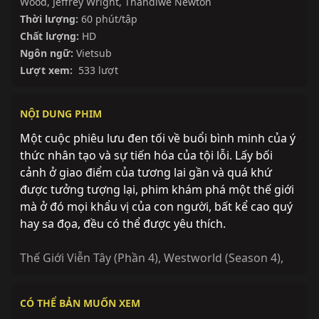
Wood
,
Jeffrey Wright
,
Thandiwe Newton
Thời lượng:
60 phút/tập
Chất lượng:
HD
Ngôn ngữ:
Vietsub
Lượt xem:
533 lượt
NỘI DUNG PHIM
Một cuộc phiêu lưu đen tối về buổi bình minh của ý
thức nhân tạo và sự tiến hóa của tội lỗi. Lấy bối
cảnh ở giao điểm của tương lai gần và quá khứ
được tưởng tượng lại, phim khám phá một thế giới
mà ở đó mọi khẩu vị của con người, bất kể cao quý
hay sa đọa, đều có thể được yêu thích.
Thế Giới Viễn Tây (Phần 4)
,
Westworld (Season 4)
,
Hoàn thành
Hoàn thành
CÓ THỂ BẢN MUỐN XEM
Mộng Giới (Phần 2)
Ngày Thứ Ba
Hoàn thành
Sắp chiếu