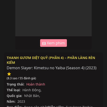
Xem phim
THANH GƯƠM DIỆT QUỶ (PHẦN 4) – PHẦN LÀNG RÈN
KIẾM
Demon Slayer: Kimetsu no Yaiba (Season 4)
(
2023
)
(8.3 sao / 55 đánh giá)
Trạng thái:
Hoàn thành
Thể loại:
Hành Động
,
Quốc gia:
Nhật Bản
,
Năm:
2023