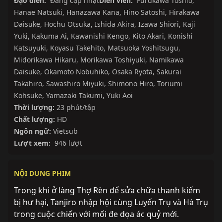
Đạo diễn:
Đang cập nhật
Diễn viên:
Furukawa Toshio
,
Hanae Natsuki
,
Hanazawa Kana
,
Hino Satoshi
,
Hirakawa
Daisuke
,
Hochu Otsuka
,
Ishida Akira
,
Izawa Shiori
,
Kaji
Yuki
,
Kakuma Ai
,
Kawanishi Kengo
,
Kito Akari
,
Konishi
Katsuyuki
,
Koyasu Takehito
,
Matsuoka Yoshitsugu
,
Midorikawa Hikaru
,
Morikawa Toshiyuki
,
Namikawa
Daisuke
,
Okamoto Nobuhiko
,
Osaka Ryota
,
Sakurai
Takahiro
,
Sawashiro Miyuki
,
Shimono Hiro
,
Toriumi
Kohsuke
,
Yamazaki Takumi
,
Yuki Aoi
Thời lượng:
23 phút/tập
Chất lượng:
HD
Ngôn ngữ:
Vietsub
Lượt xem:
946 lượt
NỘI DUNG PHIM
Trong khi ở làng Thợ Rèn để sửa chữa thanh kiếm
bị hư hại, Tanjiro nhập hội cùng Luyến Trụ và Hà Trụ
trong cuộc chiến với mối đe dọa ác quỷ mới.