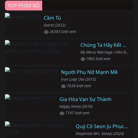
TOP PHIM BỘ
Cầm Tù
Esaret (2022)
26383 lượt xem
Chúng Ta Hãy Kết Hôn Nhé
My Merry Marriage / Hôn Nhân Hạnh Phúc (2024)
7862 lượt xem
Người Phụ Nữ Mạnh Mẽ
Iron Lady Cha (2015)
7639 lượt xem
Gia Hòa Vạn Sự Thành
Happy Home (2016)
7197 lượt xem
Quý Cô Seon Ju Phục Thù
Desperate Mrs. Seonju (2024)