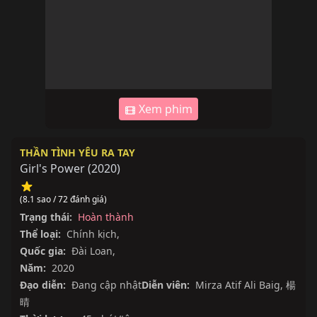
Xem phim
THẦN TÌNH YÊU RA TAY
Girl's Power
(
2020
)
(8.1 sao / 72 đánh giá)
Trạng thái:
Hoàn thành
Thể loại:
Chính kịch
,
Quốc gia:
Đài Loan
,
Năm:
2020
Đạo diễn:
Đang cập nhật
Diễn viên:
Mirza Atif Ali Baig
,
楊
晴