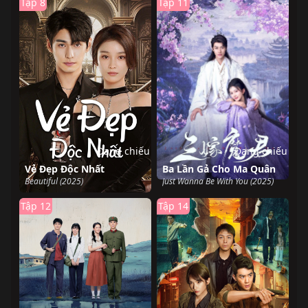
Tập 8
Tập 11
Đang chiếu
Đang chiếu
Vẻ Đẹp Độc Nhất
Ba Lần Gả Cho Ma Quân
Beautiful (2025)
Just Wanna Be With You (2025)
Tập 12
Tập 14