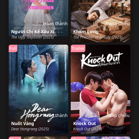
Hoàn thành
Đang chiếu
Người Chị Kế Xấu Xí
Khom Lưng
The Ugly Stepsister (2025)
The Prisoner of Beauty (2025)
Full
Trailer
Hoàn thành
Sắp chiếu
Nuốt Vàng
Knock Out
Dear Hongrang (2025)
Knock Out (2025)