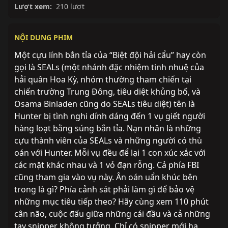
Lượt xem:
210 lượt
NỘI DUNG PHIM
Một cựu lính bắn tỉa của “Biệt đội hải cẩu” hay còn
gọi là SEALs (một nhánh đặc nhiệm tinh nhuệ của
hải quân Hoa Kỳ, nhóm thường tham chiến tại
chiến trường Trung Đông, tiêu diệt khủng bố, và
Osama Binladen cũng do SEALs tiêu diệt) tên là
Hunter bị tình nghi dính dáng đến 1 vụ giết người
hàng loạt bằng súng bắn tỉa. Nạn nhân là những
cựu thành viên của SEALs và những người có thù
oán với Hunter. Mỗi vụ đều để lại 1 con xúc xắc với
các mặt khác nhau và 1 vỏ đạn rỗng. Cả phía FBI
cũng tham gia vào vụ này. Ân oán uẩn khúc bên
trong là gì? Phía cảnh sát phải làm gì để bảo vệ
những mục tiêu tiếp theo? Hãy cùng xem 110 phút
cân não, cuộc đấu giữa những cái đầu và cả những
tay snipper không tưởng. Chỉ có snipper mới hạ