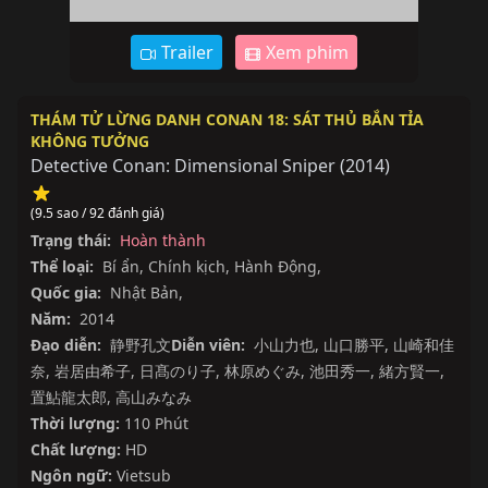
Trailer
Xem phim
THÁM TỬ LỪNG DANH CONAN 18: SÁT THỦ BẮN TỈA
KHÔNG TƯỞNG
Detective Conan: Dimensional Sniper
(
2014
)
(9.5 sao / 92 đánh giá)
Trạng thái:
Hoàn thành
Thể loại:
Bí ẩn
,
Chính kịch
,
Hành Động
,
Quốc gia:
Nhật Bản
,
Năm:
2014
Đạo diễn:
静野孔文
Diễn viên:
小山力也
,
山口勝平
,
山崎和佳
奈
,
岩居由希子
,
日髙のり子
,
林原めぐみ
,
池田秀一
,
緒方賢一
,
置鮎龍太郎
,
高山みなみ
Thời lượng:
110 Phút
Chất lượng:
HD
Ngôn ngữ:
Vietsub