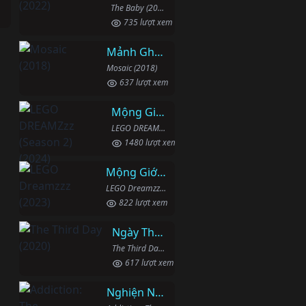
The Baby (2022)
735 lượt xem
Mảnh Ghép
Mosaic (2018)
637 lượt xem
Mộng Giới (Phần 2)
LEGO DREAMZzz (Season 2) (2024)
1480 lượt xem
Mộng Giới (Phần 1)
LEGO Dreamzzz (2023)
822 lượt xem
Ngày Thứ Ba
The Third Day (2020)
617 lượt xem
Nghiện Ngập: Chuỗi Phim Bổ Trợ