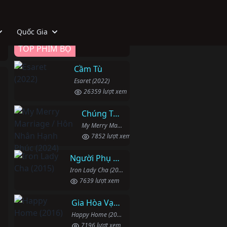
Quốc Gia
TOP PHIM BỘ
Cầm Tù
Esaret (2022)
26359 lượt xem
Chúng Ta Hãy Kết Hôn Nhé
My Merry Marriage / Hôn Nhân Hạnh Phúc (2024)
7852 lượt xem
Người Phụ Nữ Mạnh Mẽ
Iron Lady Cha (2015)
7639 lượt xem
Gia Hòa Vạn Sự Thành
Happy Home (2016)
7196 lượt xem