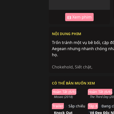
Xem phim
NỘI DUNG PHIM
Trốn tránh một vụ bê bối, cặp đô
Aegean nhưng nhanh chóng nhận
họ.
Chokehold
,
Siết chặt
,
CÓ THỂ BẢN MUỐN XEM
Hoàn thành
Hoàn t
Hoàn Tất (6/6)
Hoàn Tất (6/6)
Mảnh Ghép
Ngày Thứ Ba
Mosaic (2018)
The Third Day (20
Trailer
Sắp chiếu
Tập 8
Đang c
Knock Out
Vẻ Đẹp Độc N