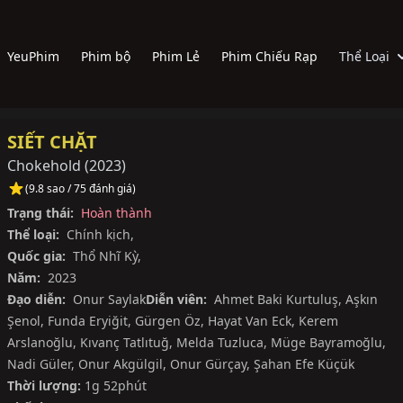
YeuPhim
Phim bộ
Phim Lẻ
Phim Chiếu Rạp
Thể Loại
SIẾT CHẶT
Chokehold
(
2023
)
(9.8 sao / 75 đánh giá)
Trạng thái:
Hoàn thành
Thể loại:
Chính kịch
,
Quốc gia:
Thổ Nhĩ Kỳ
,
Năm:
2023
Đạo diễn:
Onur Saylak
Diễn viên:
Ahmet Baki Kurtuluş
,
Aşkın
Şenol
,
Funda Eryiğit
,
Gürgen Öz
,
Hayat Van Eck
,
Kerem
Arslanoğlu
,
Kıvanç Tatlıtuğ
,
Melda Tuzluca
,
Müge Bayramoğlu
,
Nadi Güler
,
Onur Akgülgil
,
Onur Gürçay
,
Şahan Efe Küçük
Thời lượng:
1g 52phút