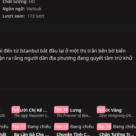
Chất lượng:
HD
Ngôn ngữ:
Vietsub
Lượt xem:
173 lượt
i đến từ Istanbul bắt đầu lại ở một thị trấn bên bờ biển
 ra rằng người dân địa phương đang quyết tâm trừ khử
hành
Hoàn thành
Đang chiếu
Hoàn thàn
Full
Tập 10
Full
Người Chị Kế Xấu Xí
Khom Lưng
Nuốt Vàng
20)
The Ugly Stepsister (2025)
The Prisoner of Beauty (2025)
Dear Hongrang (2025)
hiếu
Tập 11
Đang chiếu
Tập 12
Đang chiếu
Tập 14
Đang chiế
hất
Ba Lần Gả Cho Ma Quân
Chuyện Tình Cây Sơn Tra
Chân Tướng Trong Đường Nét