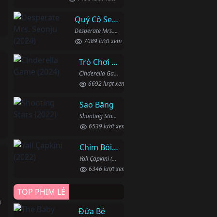
Quý Cô Seon Ju Phục Thù
Desperate Mrs. Seonju (2024)
7089 lượt xem
Trò Chơi Lọ Lem
Cinderella Game (2024)
6692 lượt xem
Sao Băng
Shooting Stars (2022)
6539 lượt xem
Chim Bói Cá
Yali Çapkini (2022)
h
6346 lượt xem
TOP PHIM LẺ
u
Đứa Bé