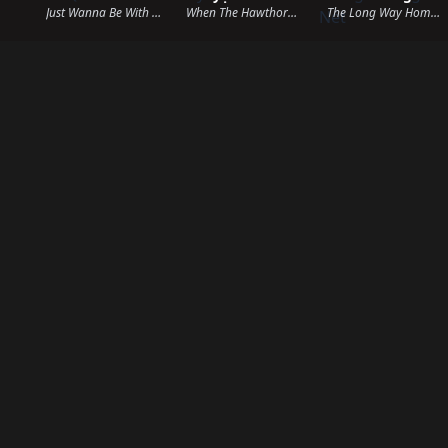
Just Wanna Be With You (2025)
When The Hawthorn Blooms (2025)
The Long Way Home (2025)