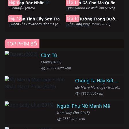
Tập 8
Tập 11
Vẻ Đẹp Độc Nhất
Ba Lần Gả Cho Ma Quân
Beautiful (2025)
Just Wanna Be With You (2025)
Đang chiếu
Đang chiếu
Tập 12
Tập 14
Chuyện Tình Cây Sơn Tra
Chân Tướng Trong Đường Nét
When The Hawthorn Blooms (2025)
The Long Way Home (2025)
TOP PHIM BỘ
Cầm Tù
Esaret (2022)
26337 lượt xem
Chúng Ta Hãy Kết Hôn Nhé
My Merry Marriage / Hôn Nhân Hạnh Phúc (2024)
7812 lượt xem
Người Phụ Nữ Mạnh Mẽ
Iron Lady Cha (2015)
7553 lượt xem