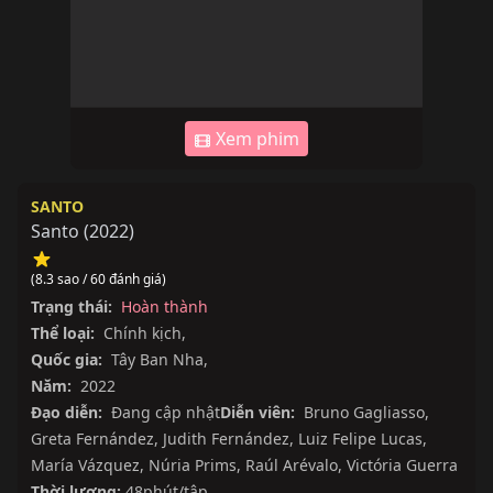
Xem phim
SANTO
Santo
(
2022
)
(8.3 sao / 60 đánh giá)
Trạng thái:
Hoàn thành
Thể loại:
Chính kịch
,
Quốc gia:
Tây Ban Nha
,
Năm:
2022
Đạo diễn:
Đang cập nhật
Diễn viên:
Bruno Gagliasso
,
Greta Fernández
,
Judith Fernández
,
Luiz Felipe Lucas
,
María Vázquez
,
Núria Prims
,
Raúl Arévalo
,
Victória Guerra
Thời lượng:
48phút/tập