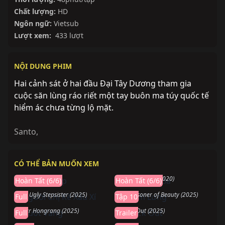
Chất lượng:
HD
Ngôn ngữ:
Vietsub
Lượt xem:
433 lượt
NỘI DUNG PHIM
Hai cảnh sát ở hai đầu Đại Tây Dương tham gia
cuộc săn lùng ráo riết một tay buôn ma túy quốc tế
hiểm ác chưa từng lộ mặt.
Santo
,
Hoàn thành
Hoàn thành
CÓ THỂ BẢN MUỐN XEM
Mảnh Ghép
Ngày Thứ Ba
Hoàn thành
Đang chiếu
Mosaic (2018)
The Third Day (2020)
Hoàn Tất (6/6)
Hoàn Tất (6/6)
Người Chị Kế Xấu Xí
Khom Lưng
Hoàn thành
Sắp chiếu
The Ugly Stepsister (2025)
The Prisoner of Beauty (2025)
Full
Tập 10
Nuốt Vàng
Knock Out
Dear Hongrang (2025)
Knock Out (2025)
Full
Trailer
Đang chiếu
Đang chiếu