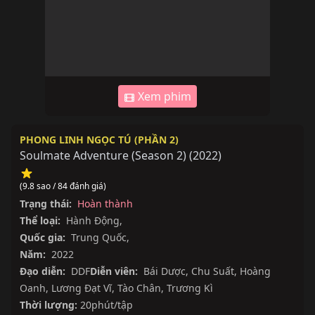
Xem phim
PHONG LINH NGỌC TÚ (PHẦN 2)
Soulmate Adventure (Season 2)
(
2022
)
(9.8 sao / 84 đánh giá)
Trạng thái:
Hoàn thành
Thể loại:
Hành Động
,
Quốc gia:
Trung Quốc
,
Năm:
2022
Đạo diễn:
DDF
Diễn viên:
Bái Dược
,
Chu Suất
,
Hoàng
Oanh
,
Lương Đạt Vĩ
,
Tào Chân
,
Trương Kì
Thời lượng:
20phút/tập