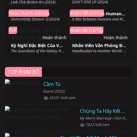
Link Click Bridon Arc (2024)
DON'T GIVE UP (2024)
Hoàn thành
Hoàn thành
Hoàn thành (32/32)
Hoàn Tất (12/12)
Vĩnh Sinh (Phần 3)
A War between Humans and AI
Immortality (Season 3) (2024)
A War between Humans and AI (2024)
Full
Hoàn tất (12/12)
Hoàn thành
Hoàn thành
Kỳ Nghỉ Đặc Biệt Của Vệ Binh Dải Ngân Hà
Nhân Viên Văn Phòng Được Triệu Hồi Thành Tứ Đại Thiên Vương Ở Thế Giới Khác
The Guardians of the Galaxy Holiday Special (2022)
Headhunted to Another World: From Salaryman to Big Four! (2025)
TOP PHIM BỘ
Cầm Tù
Esaret (2022)
26351 lượt xem
Chúng Ta Hãy Kết Hôn Nhé
My Merry Marriage / Hôn Nhân Hạnh Phúc (2024)
7822 lượt xem