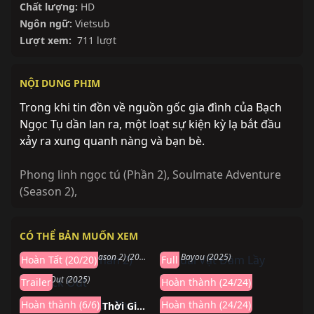
Chất lượng:
HD
Ngôn ngữ:
Vietsub
Lượt xem:
711 lượt
NỘI DUNG PHIM
Trong khi tin đồn về nguồn gốc gia đình của Bạch
Ngọc Tụ dần lan ra, một loạt sự kiện kỳ lạ bắt đầu
xảy ra xung quanh nàng và bạn bè.
Phong linh ngọc tú (Phần 2)
,
Soulmate Adventure
(Season 2)
,
Hoàn thành
Hoàn thành
CÓ THỂ BẢN MUỐN XEM
Mộng Giới (Phần 2)
Quái Vật Đầm Lầy
Sắp chiếu
Hoàn thành
LEGO DREAMZzz (Season 2) (2024)
The Bayou (2025)
Hoàn Tất (20/20)
Full
Knock Out
Tiger Crane
Knock Out (2025)
Tiger Crane (2024)
Trailer
Hoàn thành (24/24)
Hoàn thành
Hoàn thành
Hoàn thành (6/6)
Hoàn thành (24/24)
Người Đại Diện Thời Gian Season 3 Yingdu
DON’T GIVE UP