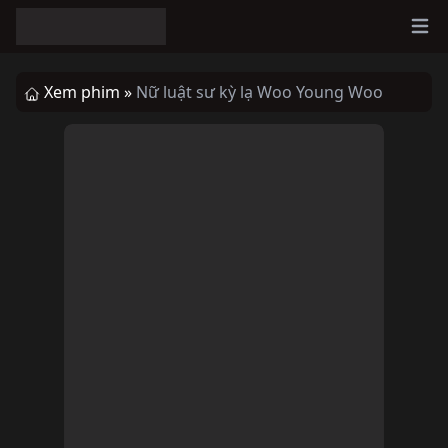
Ope
Xem phim »
Nữ luật sư kỳ lạ Woo Young Woo