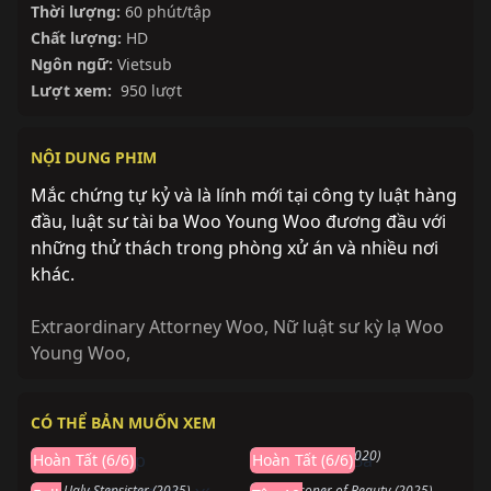
Thời lượng:
60 phút/tập
Chất lượng:
HD
Ngôn ngữ:
Vietsub
Lượt xem:
950 lượt
NỘI DUNG PHIM
Mắc chứng tự kỷ và là lính mới tại công ty luật hàng
đầu, luật sư tài ba Woo Young Woo đương đầu với
những thử thách trong phòng xử án và nhiều nơi
khác.
Extraordinary Attorney Woo
,
Nữ luật sư kỳ lạ Woo
Young Woo
,
Hoàn thành
Hoàn thành
CÓ THỂ BẢN MUỐN XEM
Mảnh Ghép
Ngày Thứ Ba
Hoàn thành
Đang chiếu
Mosaic (2018)
The Third Day (2020)
Hoàn Tất (6/6)
Hoàn Tất (6/6)
Người Chị Kế Xấu Xí
Khom Lưng
Hoàn thành
Sắp chiếu
The Ugly Stepsister (2025)
The Prisoner of Beauty (2025)