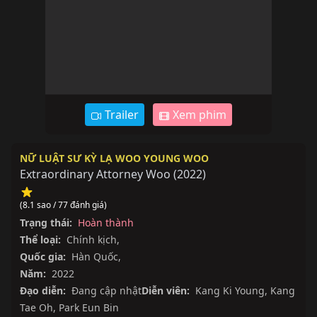
Trailer
Xem phim
NỮ LUẬT SƯ KỲ LẠ WOO YOUNG WOO
Extraordinary Attorney Woo
(
2022
)
(8.1 sao / 77 đánh giá)
Trạng thái:
Hoàn thành
Thể loại:
Chính kịch
,
Quốc gia:
Hàn Quốc
,
Năm:
2022
Đạo diễn:
Đang cập nhật
Diễn viên:
Kang Ki Young
,
Kang
Tae Oh
,
Park Eun Bin