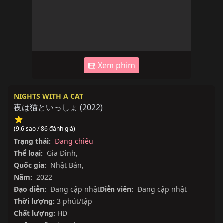
Xem phim
NIGHTS WITH A CAT
夜は猫といっしょ
(
2022
)
(9.6 sao / 86 đánh giá)
Trạng thái:
Đang chiếu
Thể loại:
Gia Đình
,
Quốc gia:
Nhật Bản
,
Năm:
2022
Đạo diễn:
Đang cập nhật
Diễn viên:
Đang cập nhật
Thời lượng:
3 phút/tập
Chất lượng:
HD