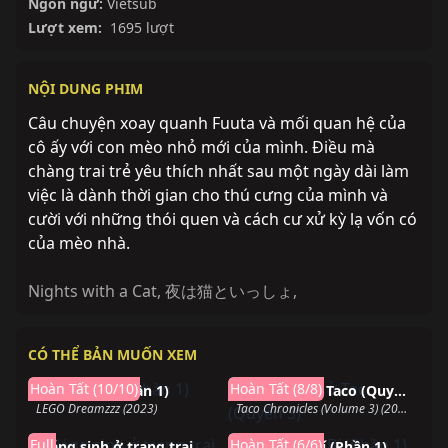
Ngôn ngữ:
Vietsub
Lượt xem:
1695 lượt
NỘI DUNG PHIM
Câu chuyện xoay quanh Fuuta và mối quan hệ của
cô ấy với con mèo nhỏ mới của mình. Điều mà
chàng trai trẻ yêu thích nhất sau một ngày dài làm
việc là dành thời gian cho thú cưng của mình và
cười với những thói quen và cách cư xử kỳ lạ vốn có
của mèo nhà.
Nights with a Cat
,
夜は猫といっしょ
,
CÓ THỂ BẢN MUỐN XEM
Hoàn thành
Hoàn thành
Hoàn Tất (10/10)
Hoàn Tất (8/8)
Mộng Giới (Phần 1)
Biên niên sử Taco (Quyển 3)
LEGO Dreamzzz (2023)
Taco Chronicles (Volume 3) (2022)
Hoàn thành
Hoàn thành
Full
Hoàn Tất (6/6)
Giáng sinh ở trang trại tầm gửi
Hội Huyền Bí (Phần 1)