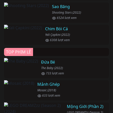
Sao Băng
Shooting Stars (2022)
6524 lượt xem
Chim Bói Cá
Yali Çapkini (2022)
6308 lượt xem
TOP PHIM LẺ
Đứa Bé
The Baby (2022)
733 lượt xem
Mảnh Ghép
Mosaic (2018)
633 lượt xem
Mộng Giới (Phần 2)
LEGO DREAMZzz (Season 2) (2024)