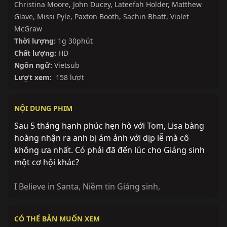
Christina Moore
,
John Ducey
,
Lateefah Holder
,
Matthew
Glave
,
Missi Pyle
,
Paxton Booth
,
Sachin Bhatt
,
Violet
McGraw
Thời lượng:
1g 30phút
Chất lượng:
HD
Ngôn ngữ:
Vietsub
Lượt xem:
158 lượt
NỘI DUNG PHIM
Sau 5 tháng hạnh phúc hẹn hò với Tom, Lisa bàng
hoàng nhận ra anh bị ám ảnh với dịp lễ mà cô
không ưa nhất. Có phải đã đến lúc cho Giáng sinh
một cơ hội khác?
I Believe in Santa
,
Niềm tin Giáng sinh
,
CÓ THỂ BẢN MUỐN XEM