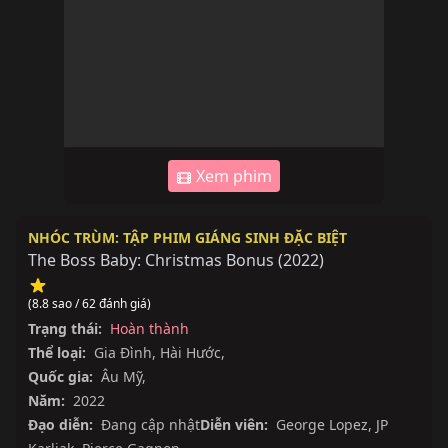
Xem phim
NHÓC TRÙM: TẬP PHIM GIÁNG SINH ĐẶC BIỆT
The Boss Baby: Christmas Bonus
(
2022
)
(8.8 sao / 62 đánh giá)
Trạng thái:
Hoàn thành
Thể loại:
Gia Đình
,
Hài Hước
,
Quốc gia:
Âu Mỹ
,
Năm:
2022
Đạo diễn:
Đang cập nhật
Diễn viên:
George Lopez
,
JP