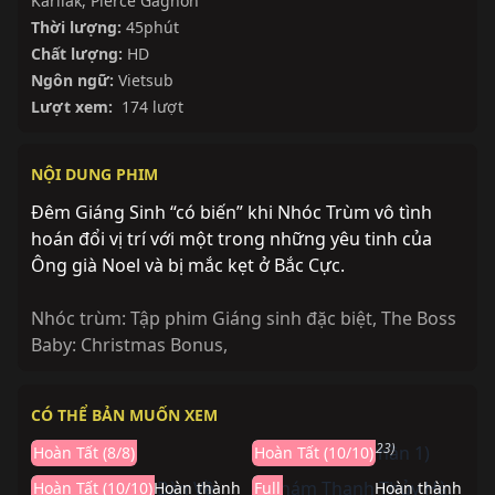
Karliak
,
Pierce Gagnon
Thời lượng:
45phút
Chất lượng:
HD
Ngôn ngữ:
Vietsub
Lượt xem:
174 lượt
NỘI DUNG PHIM
Đêm Giáng Sinh “có biến” khi Nhóc Trùm vô tình
hoán đổi vị trí với một trong những yêu tinh của
Ông già Noel và bị mắc kẹt ở Bắc Cực.
Nhóc trùm: Tập phim Giáng sinh đặc biệt
,
The Boss
Baby: Christmas Bonus
,
Hoàn thành
Hoàn thành
CÓ THỂ BẢN MUỐN XEM
Đứa Bé
Mộng Giới (Phần 1)
The Baby (2022)
LEGO Dreamzzz (2023)
Hoàn Tất (8/8)
Hoàn Tất (10/10)
Hoàn Tất (10/10)
Hoàn thành
Full
Hoàn thành