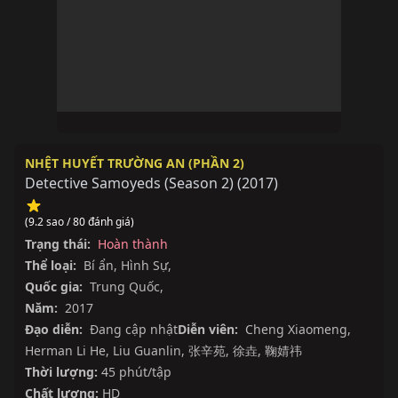
NHỆT HUYẾT TRƯỜNG AN (PHẦN 2)
Detective Samoyeds (Season 2)
(
2017
)
(9.2 sao / 80 đánh giá)
Trạng thái:
Hoàn thành
Thể loại:
Bí ẩn
,
Hình Sự
,
Quốc gia:
Trung Quốc
,
Năm:
2017
Đạo diễn:
Đang cập nhật
Diễn viên:
Cheng Xiaomeng
,
Herman Li He
,
Liu Guanlin
,
张辛苑
,
徐垚
,
鞠婧祎
Thời lượng:
45 phút/tập
Chất lượng:
HD