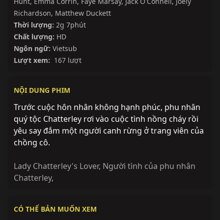
Hunt
,
Emma Corrin
,
Faye Marsay
,
Jack O'Connell
,
Joely
Richardson
,
Matthew Duckett
Thời lượng:
2g 7phút
Chất lượng:
HD
Ngôn ngữ:
Vietsub
Lượt xem:
167 lượt
NỘI DUNG PHIM
Trước cuộc hôn nhân không hạnh phúc, phu nhân
quý tộc Chatterley rơi vào cuộc tình nồng cháy rồi
yêu say đắm một người canh rừng ở trang viên của
chồng cô.
Lady Chatterley's Lover
,
Người tình của phu nhân
Chatterley
,
Hoàn thành
Hoàn thành
CÓ THỂ BẢN MUỐN XEM
Mảnh Ghép
Ngày Thứ Ba
Hoàn thành
Đang chiếu