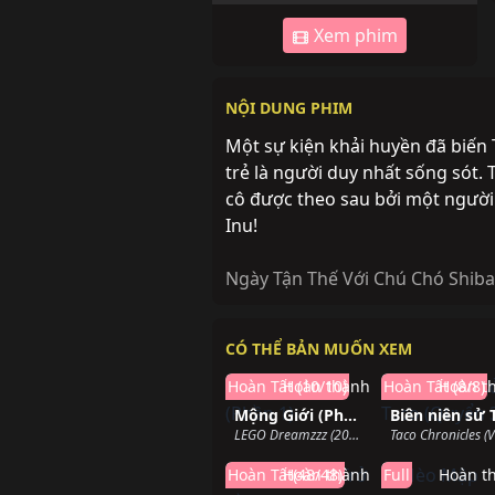
Xem phim
NỘI DUNG PHIM
Một sự kiện khải huyền đã biến 
trẻ là người duy nhất sống sót.
cô được theo sau bởi một người
Inu!
Ngày Tận Thế Với Chú Chó Shiba
CÓ THỂ BẢN MUỐN XEM
Hoàn Tất (10/10)
Hoàn thành
Hoàn Tất (8/8)
Hoàn t
Mộng Giới (Phần 1)
LEGO Dreamzzz (2023)
Hoàn Tất(48/48)
Hoàn thành
Full
Hoàn t