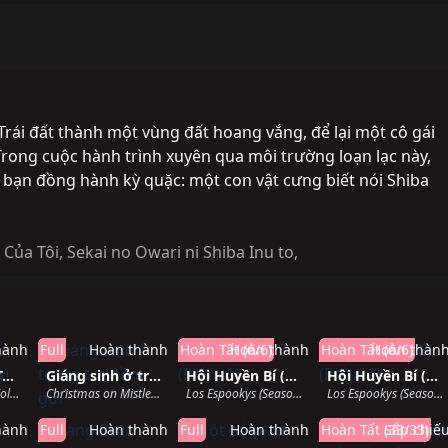
Trái đất thành một vùng đất hoang vắng, để lại một cô gái
 Trong cuộc hành trình xuyên qua môi trường loạn lạc này,
 bạn đồng hành kỳ quặc: một con vật cưng biết nói Shiba
 Của Tôi
,
Sekai no Owari ni Shiba Inu to
,
hành
Full
Hoàn thành
Hoàn Tất (6/6)
Hoàn thành
Hoàn Tất (6/6)
Hoàn thàn
Biên niên sử Taco (Quyển 3)
Giáng sinh ở trang trại tầm gửi
Hội Huyền Bí (Phần 1)
Hội Huyền Bí (Phần 2)
Taco Chronicles (Volume 3) (2022)
Christmas on Mistletoe Farm (2022)
Los Espookys (Season 1) (2019)
Los Espookys (Season 2) (2022)
hành
Full
Hoàn thành
Full
Hoàn thành
Hoàn Tất (33/33)
Sắp chiế