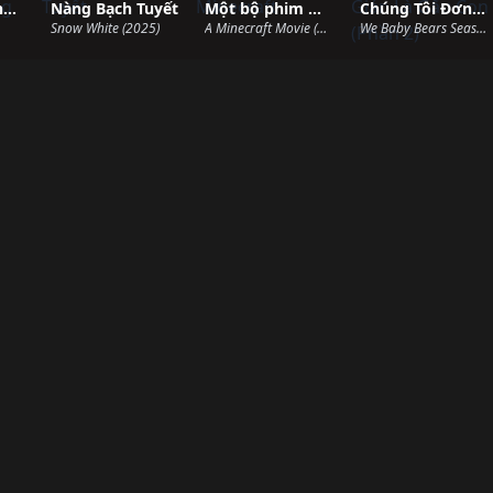
Mèo Mập Mang 10 Mạng
Nàng Bạch Tuyết
Một bộ phim Minecraft
Chúng Tôi Đơn Giản Là Gấu Con (Phần 2)
Snow White (2025)
A Minecraft Movie (2025)
We Baby Bears Season 2 (2023)