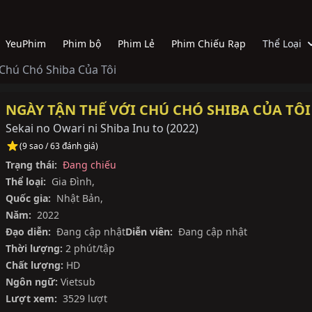
YeuPhim
Phim bộ
Phim Lẻ
Phim Chiếu Rạp
Thể Loại
Chú Chó Shiba Của Tôi
NGÀY TẬN THẾ VỚI CHÚ CHÓ SHIBA CỦA TÔI
Sekai no Owari ni Shiba Inu to
(
2022
)
(9 sao / 63 đánh giá)
Trạng thái:
Đang chiếu
Thể loại:
Gia Đình
,
Quốc gia:
Nhật Bản
,
Năm:
2022
Đạo diễn:
Đang cập nhật
Diễn viên:
Đang cập nhật
Thời lượng:
2 phút/tập
Chất lượng:
HD
Ngôn ngữ:
Vietsub
Lượt xem:
3529 lượt