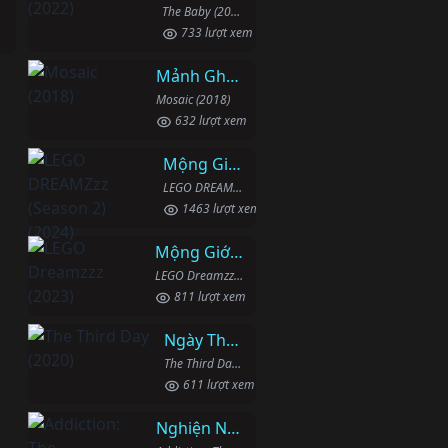
The Baby (2022)
733 lượt xem
Mảnh Ghép
Mosaic (2018)
632 lượt xem
Mộng Giới (Phần 2)
LEGO DREAMZzz (Season 2) (2024)
1463 lượt xem
Mộng Giới (Phần 1)
LEGO Dreamzzz (2023)
811 lượt xem
Ngày Thứ Ba
The Third Day (2020)
611 lượt xem
Nghiện Ngập: Chuỗi Phim Bổ Trợ