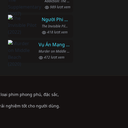
Addiction: The Supplementary (2007)
989 lượt xem
Người Phi Công Vô Hình
The Invisible Pilot (2022)
418 lượt xem
Vụ Án Mạng Trên Đường Middle Beach
Murder on Middle Beach (2020)
472 lượt xem
ể loại phim phong phú, đặc sắc,
trải nghiệm tốt cho người dùng.