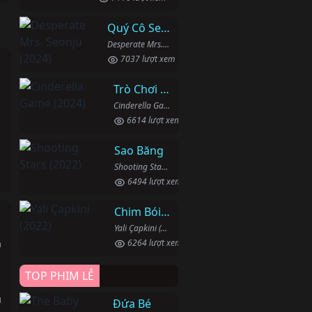
Quý Cô Seon Ju Phục Thù
Desperate Mrs. Seonju (2024)
7037 lượt xem
Trò Chơi Lọ Lem
Cinderella Game (2024)
6614 lượt xem
Sao Băng
Shooting Stars (2022)
6494 lượt xem
Chim Bói Cá
Yali Çapkini (2022)
h
6264 lượt xem
TOP PHIM LẺ
u
Đứa Bé