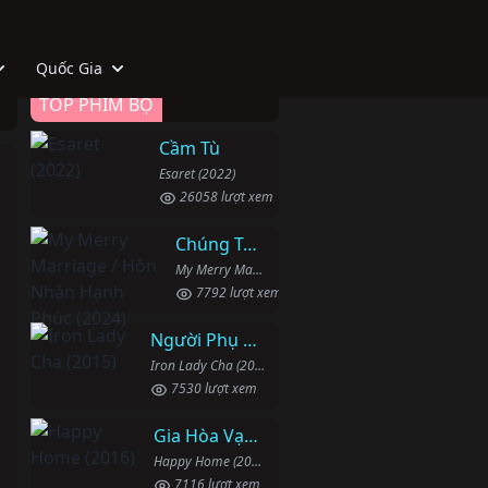
Quốc Gia
TOP PHIM BỘ
Cầm Tù
Esaret (2022)
26058 lượt xem
Chúng Ta Hãy Kết Hôn Nhé
My Merry Marriage / Hôn Nhân Hạnh Phúc (2024)
7792 lượt xem
Người Phụ Nữ Mạnh Mẽ
Iron Lady Cha (2015)
7530 lượt xem
Gia Hòa Vạn Sự Thành
Happy Home (2016)
7116 lượt xem