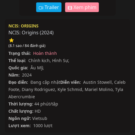
Trailer
Xem phim
NCIS: ORIGINS
NCIS: Origins
(
2024
)
(8.1 sao / 84 đánh giá)
Trạng thái:
Hoàn thành
Thể loại:
Chính kịch
,
Hình Sự
,
Quốc gia:
Âu Mỹ
,
Năm:
2024
Đạo diễn:
Đang cập nhật
Diễn viên:
Austin Stowell
,
Caleb
Foote
,
Diany Rodriguez
,
Kyle Schmid
,
Mariel Molino
,
Tyla
Abercrumbie
Thời lượng:
44 phút/tập
Chất lượng:
HD
Ngôn ngữ:
Vietsub
Lượt xem:
1000 lượt