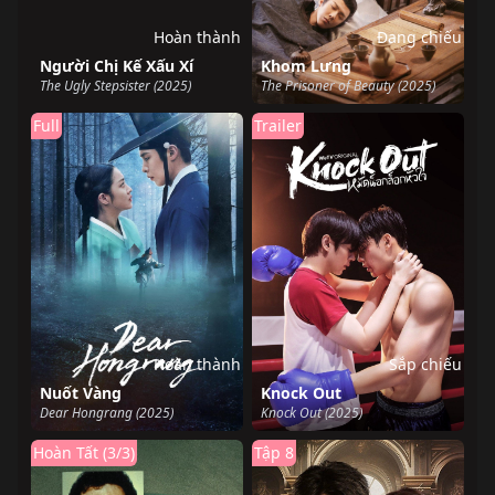
Hoàn thành
Đang chiếu
Người Chị Kế Xấu Xí
Khom Lưng
The Ugly Stepsister (2025)
The Prisoner of Beauty (2025)
Full
Trailer
Hoàn thành
Sắp chiếu
Nuốt Vàng
Knock Out
Dear Hongrang (2025)
Knock Out (2025)
Hoàn Tất (3/3)
Tập 8