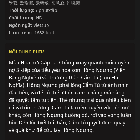
學義
,
敖瑞鵬
,
景研竣
,
胡意旋
,
許曉諾
Thời lượng:
? phút/tập
Chất lượng:
HD
Ngôn ngữ:
Vietsub
Lượt xem:
1682 lượt
NỘI DUNG PHIM
Mùa Hoa Rơi Gặp Lại Chàng xoay quanh mối duyên
nợ 3 kiếp của tiểu yêu hoa sơn Hồng Ngưng (Viên
Băng Nghiên) và Thượng thần Cẩm Tú (Lưu Học
Nghĩa). Hồng Ngưng phải lòng Cẩm Tú từ ánh nhìn
đầu tiên, và để có thể ở bên cạnh chàng mà nàng
đã quyết tâm tu tiên. Thế nhưng trải qua nhiều biến
cố và tổn thương, Cẩm Tú lại nên duyên với tiên nữ
khác, còn Hồng Ngưng buông bỏ, rơi vào vòng luân
hồi. Đến lúc biết hối hận, Cẩm Tú quyết định quay
về quá khứ để cứu lấy Hồng Ngưng.