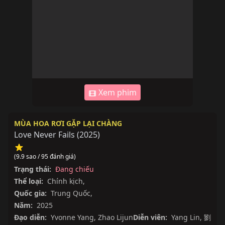
Xem phim
MÙA HOA RƠI GẶP LẠI CHÀNG
Love Never Fails
(
2025
)
(9.9 sao / 95 đánh giá)
Trạng thái:
Đang chiếu
Thể loại:
Chính kịch
,
Quốc gia:
Trung Quốc
,
Năm:
2025
Đạo diễn:
Yvonne Yang
,
Zhao Lijun
Diễn viên:
Yang Lin
,
劉