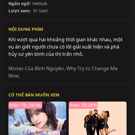
Ngôn ngữ:
Vietsub
Lượt xem:
91 lượt
NỘI DUNG PHIM
Khi vượt qua hai khoảng thời gian khác nhau, một
vụ án giết người chưa có lời giải xuất hiện và phá
hủy sự yên bình của thị trấn nhỏ.
Moses Của Bình Nguyên
,
Why Try to Change Me
Now
,
CÓ THỂ BẢN MUỐN XEM
Hoàn Tất (36/36)
Hoàn Tất (8/8)