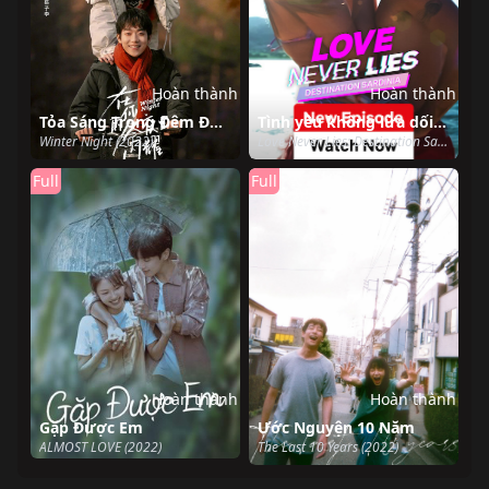
Hoàn thành
Hoàn thành
Tỏa Sáng Trong Đêm Đông Của Em
Tình yêu không lừa dối: Điểm đến Sardinia
Winter Night (2022)
Love Never Lies: Destination Sardinia (2022)
Full
Full
Hoàn thành
Hoàn thành
Gặp Được Em
Ước Nguyện 10 Năm
ALMOST LOVE (2022)
The Last 10 Years (2022)