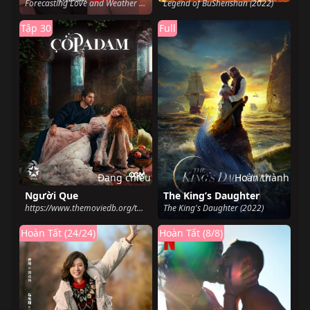
Forecasting Love and Weather (2022)
Legend of BuShenshan (2022)
Tập 30
Full
Đang chiếu
Hoàn thành
Người Que
The King’s Daughter
https://www.themoviedb.org/tv/215275-cop-adam (2022)
The King's Daughter (2022)
Hoàn Tất (24/24)
Hoàn Tất (8/8)