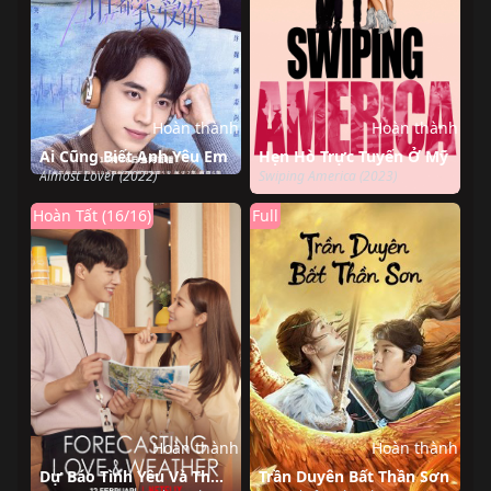
Hoàn thành
Hoàn thành
Ai Cũng Biết Anh Yêu Em
Hẹn Hò Trực Tuyến Ở Mỹ
Almost Lover (2022)
Swiping America (2023)
Hoàn Tất (16/16)
Full
Hoàn thành
Hoàn thành
Dự Báo Tình Yêu Và Thời Tiết
Trần Duyên Bất Thần Sơn