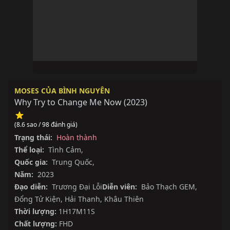
MOSES CỦA BÌNH NGUYÊN
Why Try to Change Me Now
(
2023
)
(8.6 sao / 98 đánh giá)
Trạng thái:
Hoàn thành
Thể loại:
Tình Cảm
,
Quốc gia:
Trung Quốc
,
Năm:
2023
Đạo diễn:
Trương Đại Lỗi
Diễn viên:
Bảo Thạch GEM
,
Đổng Tử Kiện
,
Hải Thanh
,
Khâu Thiên
Thời lượng:
1H17M11S
Chất lượng:
FHD