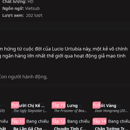
Chất lượng:
HD
Ngôn ngữ:
Vietsub
Lượt xem:
202 lượt
m hứng từ cuộc đời của Lucio Urtubia này, một kẻ vô chính
ngân hàng lớn nhất thế giới qua hoạt động giả mạo tinh
 Con người hành động
,
hành
Hoàn thành
Đang chiếu
Hoàn thàn
Full
Tập 10
Full
Người Chị Kế Xấu Xí
Khom Lưng
Nuốt Vàng
20)
The Ugly Stepsister (2025)
The Prisoner of Beauty (2025)
Dear Hongrang (2025)
hiếu
Tập 11
Đang chiếu
Tập 12
Đang chiếu
Tập 14
Đang chiế
hất
Ba Lần Gả Cho Ma Quân
Chuyện Tình Cây Sơn Tra
Chân Tướng Trong Đường Nét