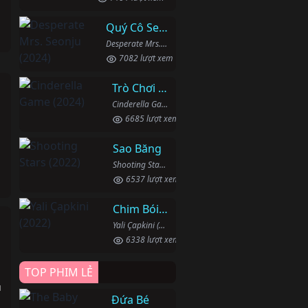
Quý Cô Seon Ju Phục Thù
Desperate Mrs. Seonju (2024)
7082 lượt xem
Trò Chơi Lọ Lem
Cinderella Game (2024)
6685 lượt xem
Sao Băng
Shooting Stars (2022)
6537 lượt xem
Chim Bói Cá
Yali Çapkini (2022)
h
6338 lượt xem
TOP PHIM LẺ
u
Đứa Bé