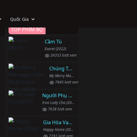
Quốc Gia
TOP PHIM BỘ
Cầm Tù
Esaret (2022)
26353 lượt xem
Chúng Ta Hãy Kết Hôn Nhé
My Merry Marriage / Hôn Nhân Hạnh Phúc (2024)
7845 lượt xem
Người Phụ Nữ Mạnh Mẽ
Iron Lady Cha (2015)
7638 lượt xem
Gia Hòa Vạn Sự Thành
Happy Home (2016)
7191 lượt xem