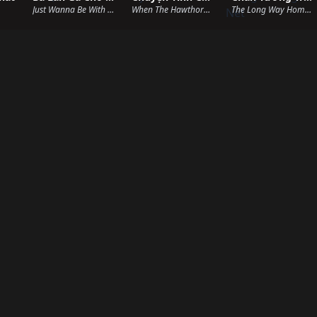
Just Wanna Be With You (2025)
When The Hawthorn Blooms (2025)
The Long Way Home (2025)