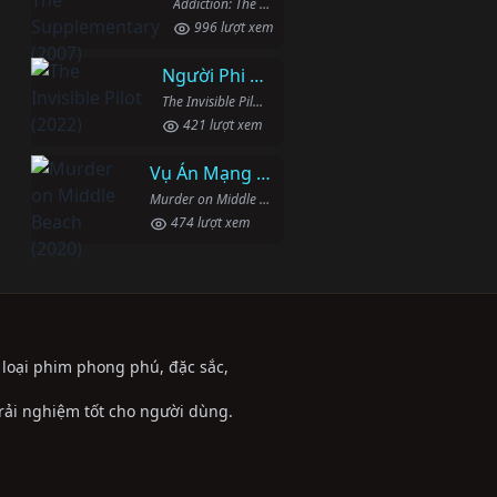
Addiction: The Supplementary (2007)
996 lượt xem
Người Phi Công Vô Hình
The Invisible Pilot (2022)
421 lượt xem
Vụ Án Mạng Trên Đường Middle Beach
Murder on Middle Beach (2020)
474 lượt xem
ể loại phim phong phú, đặc sắc,
trải nghiệm tốt cho người dùng.