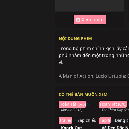
Xem phim
NỘI DUNG PHIM
Trong bộ phim chính kịch lấy cả
phủ nhắm đến một trong những 
vi.
A Man of Action
,
Lucio Urtubia:
CÓ THỂ BẢN MUỐN XEM
Hoàn thành
Hoàn t
Hoàn Tất (6/6)
Hoàn Tất (6/6)
Mảnh Ghép
Ngày Thứ Ba
Mosaic (2018)
The Third Day (20
Trailer
Sắp chiếu
Tập 8
Đang c
Knock Out
Vẻ Đẹp Độc N