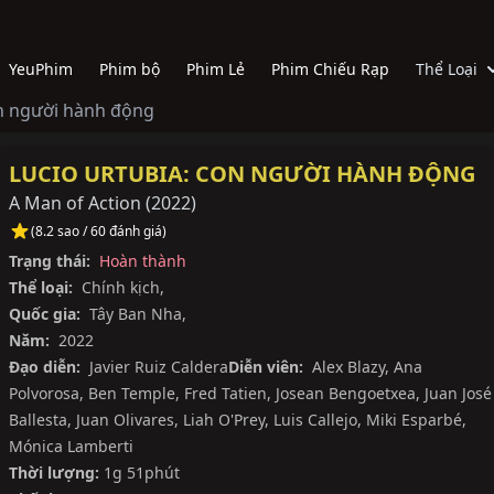
YeuPhim
Phim bộ
Phim Lẻ
Phim Chiếu Rạp
Thể Loại
on người hành động
LUCIO URTUBIA: CON NGƯỜI HÀNH ĐỘNG
A Man of Action
(
2022
)
(8.2 sao / 60 đánh giá)
Trạng thái:
Hoàn thành
Thể loại:
Chính kịch
,
Quốc gia:
Tây Ban Nha
,
Năm:
2022
Đạo diễn:
Javier Ruiz Caldera
Diễn viên:
Alex Blazy
,
Ana
Polvorosa
,
Ben Temple
,
Fred Tatien
,
Josean Bengoetxea
,
Juan José
Ballesta
,
Juan Olivares
,
Liah O'Prey
,
Luis Callejo
,
Miki Esparbé
,
Mónica Lamberti
Thời lượng:
1g 51phút