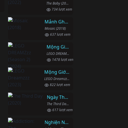
The Baby (2022)
734 lượt xem
Mảnh Ghép
Mosaic (2018)
637 lượt xem
Mộng Giới (Phần 2)
LEGO DREAMZzz (Season 2) (2024)
1478 lượt xem
Mộng Giới (Phần 1)
LEGO Dreamzzz (2023)
822 lượt xem
Ngày Thứ Ba
The Third Day (2020)
617 lượt xem
Nghiện Ngập: Chuỗi Phim Bổ Trợ