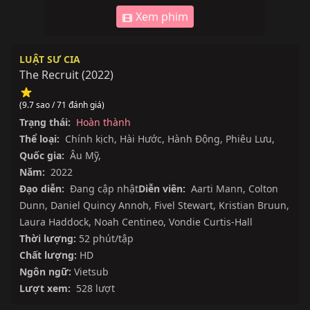
Xem phim
LUẬT SƯ CIA
The Recruit
(
2022
)
(9.7 sao / 71 đánh giá)
Trạng thái:
Hoàn thành
Thể loại:
Chính kịch
,
Hài Hước
,
Hành Động
,
Phiêu Lưu
,
Quốc gia:
Âu Mỹ
,
Năm:
2022
Đạo diễn:
Đang cập nhật
Diễn viên:
Aarti Mann
,
Colton
Dunn
,
Daniel Quincy Annoh
,
Fivel Stewart
,
Kristian Bruun
,
Laura Haddock
,
Noah Centineo
,
Vondie Curtis-Hall
Thời lượng:
52 phút/tập
Chất lượng:
HD
Ngôn ngữ:
Vietsub
Lượt xem:
528 lượt