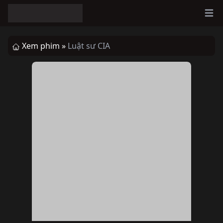
Ope
Xem phim »
Luật sư CIA