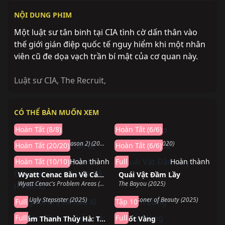
NỘI DUNG PHIM
Một luật sư tân binh tại CIA tình cờ dấn thân vào
thế giới gián điệp quốc tế nguy hiểm khi một nhân
viên cũ đe dọa vạch trần bí mật của cơ quan này.
Luật sư CIA
,
The Recruit
,
Hoàn thành
Hoàn thành
CÓ THỂ BẢN MUỐN XEM
Đứa Bé
Mảnh Ghép
Hoàn thành
Hoàn thành
The Baby (2022)
Mosaic (2018)
Hoàn Tất (8/8)
Hoàn Tất (6/6)
Mộng Giới (Phần 2)
Ngày Thứ Ba
LEGO DREAMZzz (Season 2) (2024)
The Third Day (2020)
Hoàn Tất (20/20)
Hoàn Tất (6/6)
Hoàn Tất (10/10)
Hoàn thành
Full
Hoàn thành
Wyatt Cenac Bàn Về Các Khu Vực Có Vấn Đề (Phần 2)
Quái Vật Đầm Lầy
Hoàn thành
Đang chiếu
Wyatt Cenac's Problem Areas (Season 2) (2019)
The Bayou (2025)
Người Chị Kế Xấu Xí
Khom Lưng
The Ugly Stepsister (2025)
The Prisoner of Beauty (2025)
Full
Tập 10
Hoàn thành
Hoàn thành
Full
Full
Thám Thanh Thủy Hà: Trùng Sinh
Nuốt Vàng